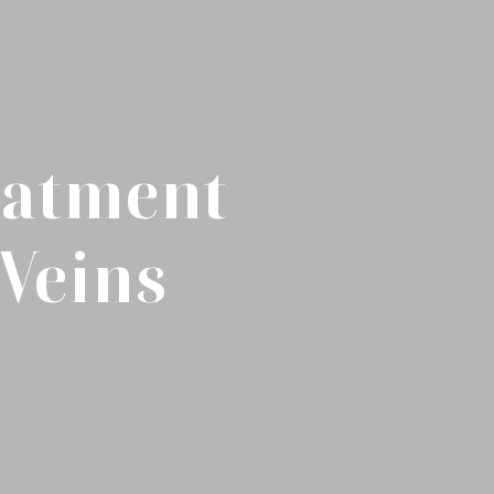
eatment
 Veins