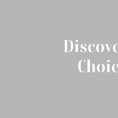
Discov
Choic