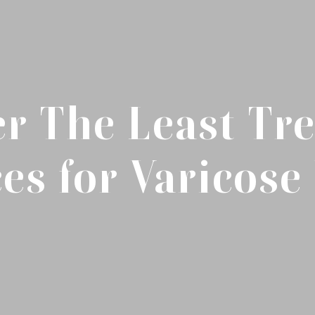
er The Least Tr
es for Varicose