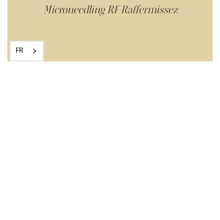
Microneedling RF Raffermissez
FR