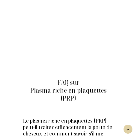
Certaines personnes observent une amélioration de la
densité et de la qualité du cheveu après les premières
séances; la diminution de la chute puis des signes de
repousse peuvent apparaître après 2 à 3 mois. Un
protocole de 3 à 5 séances (toutes les 3–4 semaines) est
courant, avec entretien aux 6 mois selon l'évolution. Les
résultats varient d'une personne à l'autre.
Pour connaître le prix d'un traitement PRP pour les
cheveux à Montréal, contactez notre équipe pour une
évaluation personnalisée et transparente.
FAQ sur
Plasma riche en plaquettes
(PRP)
Le plasma riche en plaquettes (PRP)
peut-il traiter efficacement la perte de

cheveux et comment savoir s'il me