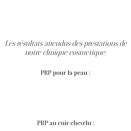
majorité des cas.
‍SUITES:
Rougeurs légères, petites échymoses et un
discret œdème peuvent survenir et se résorber
généralement en quelques jours.
Les résultats attendus des prestations de
notre clinique cosmetique:
Les résultats sont progressifs :
PRP pour la peau :
Un effet d'éclat peut être perçu rapidement; la texture
(souplesse, douceur) s'améliore souvent au fil des
semaines. Pour les indications esthétiques, un protocole
de 3 séances espacées de 3 à 4 semaines est
généralement recommandé. Un entretien annuel peut
être proposé selon les besoins.
PRP au cuir chevelu :