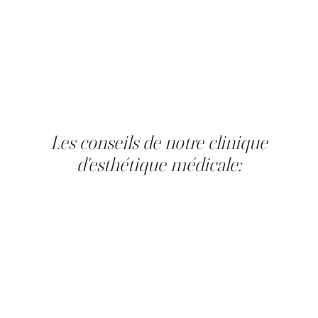
matériau autologue (issu de votre propre sang) et donc
sans produit de comblement synthétique. Les effets
secondaires sont généralement limités (rougeurs,
sensibilité transitoire aux points d'injection). Pour la
santé capillaire, le PRP est une option appréciée chez
les personnes qui souhaitent une approche non
chirurgicale.
Les conseils de notre clinique
d'esthétique médicale:
AVANT
: si possible (et selon l'avis de votre
professionnel), évitez les médicaments favorisant le
saignement la semaine précédant la séance. Peau
bronzée ou non : le soin peut être réalisé.
‍PENDANT:
Une séance dure en moyenne 45 minutes. Le
traitement peut être inconfortable; une anesthésie locale
peut être proposée.
‍APRÈS:
Reprise des activités le jour même dans la