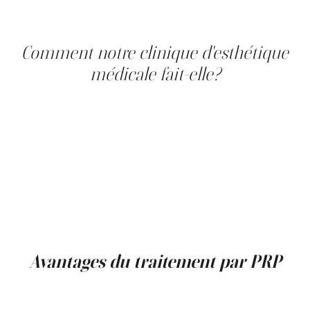
totalement dégarnies où les follicules sont absents.
Comment notre clinique d'esthétique
médicale fait-elle?
Après un court questionnaire médical, un prélèvement
sanguin est réalisé au bras puis centrifugé environ 5
minutes pour concentrer les plaquettes. Selon
l'indication, le traitement se fait avec ou sans anesthésie
locale. La zone est désinfectée, puis la préparation de
PRP est injectée à l'aide d'une aiguille fine. La
profondeur, le volume et la répartition des injections
sont adaptés à la zone et à l'objectif (plusieurs points par
séance).
Avantages du traitement par PRP
Le PRP s'inscrit dans une approche de médecine
régénérative et préventive, avec l'intérêt d'utiliser un