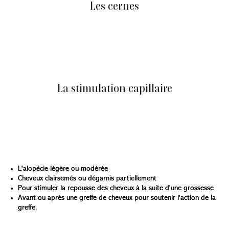
Les cernes
Indication fréquente : l'injection de PRP (préparation
jaune pâle, très fluide) peut éclaircir l'apparence des
cernes et atténuer leur marquage chez certaines
personnes.
La stimulation capillaire
Les injections de PRP dans le cuir chevelu ciblent le
bulbe pilo-sébacé et la microcirculation. Elles peuvent
contribuer à ralentir la chute et à soutenir la repousse au
fil des séances.
Cette technique peut être utilisée pour traiter:
L'alopécie légère ou modérée
Cheveux clairsemés ou dégarnis partiellement
Pour stimuler la repousse des cheveux à la suite d'une grossesse
Avant ou après une greffe de cheveux pour soutenir l'action de la
greffe.
Le PRP n'est généralement pas indiqué sur des zones