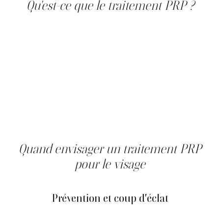
Qu'est-ce que le traitement PRP ?
Le plasma riche en plaquettes (PRP) est obtenu à partir
d'une prise de sang. Le prélèvement est centrifugé pour
séparer les composants et concentrer les plaquettes. Le
plasma contient notamment des protéines et des
facteurs de croissance qui, une fois réinjectés, stimulent
localement l'activité cellulaire et la synthèse de collagène
et d'élastine. Le PRP est utilisé depuis de nombreuses
années dans différentes spécialités médicales; ses
applications esthétiques se développent pour améliorer
l'éclat et la texture de la peau.
Quand envisager un traitement PRP
pour le visage
Prévention et coup d'éclat
Le PRP aide à préserver l'hydratation et la qualité de la