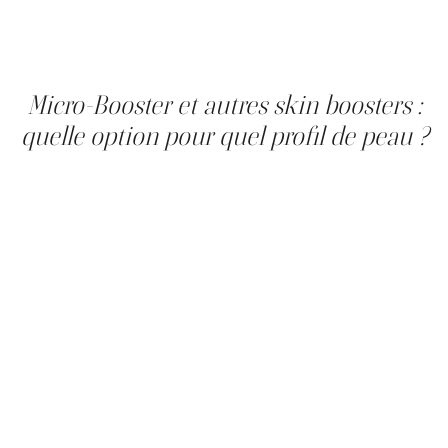
tout type de peau: Homme ou femme; peau jeune ou
mature et toute origine ethnique.
Peut être utilisé seul ou comme traitement d’appoint à
un plan de comblement.
Micro-Booster et autres skin boosters :
quelle option pour quel profil de peau ?
Dans le domaine de la médecine esthétique, plusieurs
traitements de la famille des skin boosters existent pour
améliorer la qualité de la peau. Ces techniques
poursuivent un objectif similaire, à savoir revitaliser la
peau et en améliorer l’hydratation, mais agissent à des
profondeurs différentes et selon des méthodes
distinctes.
Le Micro-Booster proposé à la Clinique Main d’Or repose
sur la technique du microneedling combinée à un
complexe polyrevitalisant. Les microperforations créent
des microcanaux dans la peau afin de favoriser la
pénétration des nutriments et de l’acide hyaluronique. Ce
type de skin booster agit principalement sur l’épiderme