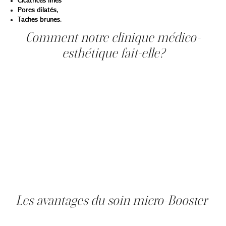
Cicatrices fines
Pores dilatés,
Taches brunes.
Comment notre clinique médico-
esthétique fait-elle?
Avant de commencer, une anesthésie locale peut être
proposée à la demande du client.
Après un bon nettoyage de la peau, le professionnel
applique la solution nutritive sur la peau et effectue
plusieurs passages successifs avec le stylo-électrique
pour produire des micro-canaux et faire pénétrer le
produit directement dans le derme.
Selon la réactivité de la peau et la profondeur de
traitement souhaitée, le professionnel insiste plus ou
moins à chaque passage. À la fin, une crème hydratante
sera appliquée.
Les avantages du soin micro-Booster
C’est un traitement qui peut être réalisé aux patients sur