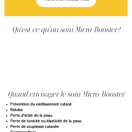
Qu’est-ce qu’un soin Micro-Booster?
Le Micro-Booster à la clinique Main d’or est un soin de
micro-perforations à l’aide d’un stylo électrique avec un
complexe polyrevitalisant et antivieillissement
contenant de l’acide hyaluronique non réticulé, des
vitamines, des acides aminés, des minéraux, des
antioxydants et des coenzymes. C’est un traitement peu
invasif, qui permet de raffermir la peau sans détruire
l’épiderme.
Quand envisager le soin Micro-Booster
Prévention du vieillissement cutané
Ridules
Perte d’éclat de la peau
Perte de tonicité ou élasticité de la peau
Perte de souplesse cutanée