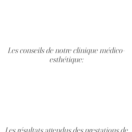
des skin boosters, mais leur indication dépend de
plusieurs facteurs, dont l’âge, l’état de la peau et les
objectifs esthétiques recherchés. Lors d’une
consultation à la Clinique Main d’Or, l’équipe peut
déterminer si un skin booster comme le Micro-Booster,
un traitement injectable ou une combinaison de soins
constitue la stratégie la plus adaptée.
Les conseils de notre clinique médico-
esthétique:
AVANT votre séance, abstenez-vous de prendre des
anticoagulants et limitez l'exposition au soleil pour
minimiser les risques.
PENDANT le traitement, qui dure entre 30 à 45 minutes,
attendez-vous à une légère rougeur ou de petits
saignements, signes normaux de la réaction de la peau.
APRÈS : Pour optimiser la guérison, appliquez une crème
réparatrice selon nos recommandations et évitez le soleil
ainsi que l'humidité pour les 7 à 10 jours suivants.
Les résultats attendus des prestations de