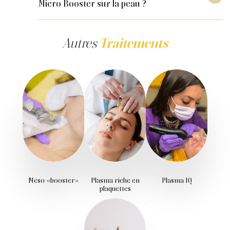
Micro Booster sur la peau ?
visiblement l'apparence et la santé de la
peau. Le Micro Booster stimule la
Le traitement Micro Booster offre de
production de collagène, améliorant ainsi
nombreux effets bénéfiques sur la peau, la
Autres
Traitements
l'élasticité et la fermeté de la peau. Parmi
rendant visiblement plus jeune et éclatante.
les bienfaits, on trouve une texture plus
Il stimule la production de collagène,
douce et uniforme. Ce traitement aide à
améliorant ainsi l'élasticité et la fermeté de
diminuer les signes visibles de
la peau, réduisant les signes de fatigue et
vieillissement et de fatigue, rendant la peau
de vieillissement, laissant la peau revitalisée
plus jeune et revitalisée. Le soin de la peau
et rajeunie. Ce traitement non invasif
avec Micro Booster est une solution non
convient pour améliorer l'apparence de la
invasive et efficace pour ceux qui
peau avec des résultats durables et
souhaitent rajeunir leur peau et obtenir des
naturels.
résultats naturels et durables.
Méso-«booster»
Plasma riche en
Plasma IQ
plaquettes