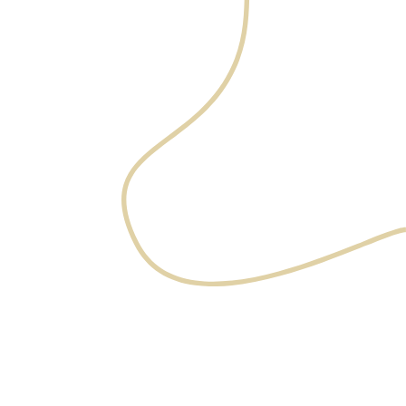
l'exposition au soleil et la perte de collagène. À la Clinique
Main D'Or, nous proposons des traitements anti-rides
adaptés pour lisser les ridules du visage et atténuer les
rides profondes. Nos solutions combinent des
technologies avancées et des soins personnalisés pour
un rajeunissement visible et durable de votre peau.