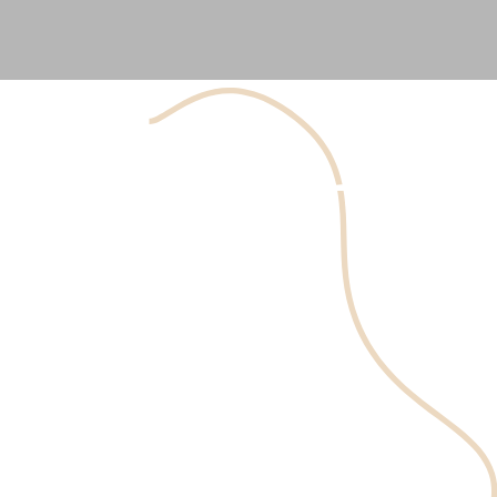
Les rides et ridules se développent lorsque la peau perd
son élasticité et que des plis se forment, en particulier
sur les zones sollicitées du visage. Les ridules sont
souvent superficielles, tandis que les rides profondes
nécessitent un traitement anti-ride plus ciblé. Grâce à
nos soins, nous aidons à restaurer la fermeté et la texture
de votre peau, pour un visage plus jeune et revitalisé.
Prendre un Rendez-vous