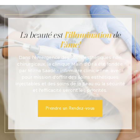
La beauté est
l'illumination
de
l'âme!
Dans l'émergence des soins esthétiques non
chirurgicaux, la clinique Main d'Or a été fondée
par Mirna Saadé - infirmière clinicienne, avec
pour mission d'offrir des soins esthétiques
injectables et des soins de la peau où la sécurité
et l'efficacité seront les priorités.
Prendre un Rendez-vous