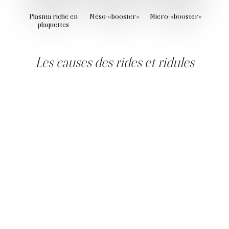
Plasma riche en
Méso-«booster»
Micro-«booster»
plaquettes
Les causes des rides et ridules
Les rides et ridules du visage résultent de plusieurs
facteurs biologiques et environnementaux qui agissent
de manière progressive sur la peau. Le vieillissement
cutané naturel joue un rôle central : dès l’âge de 25 ans, la
production de collagène et d’élastine ralentit, entraînant
une perte de fermeté et d’élasticité.
Les rides du visage se forment selon deux mécanismes
distincts. Les rides d'expression, dites dynamiques,
naissent de la contraction répétée des muscles faciaux
(front, pattes d'oie, sillon glabellaire) et sont d'abord
visibles lors des expressions. Les rides statiques ou de
volume persistent au repos et résultent de la perte
progressive de collagène et de tissu de soutien. Cette
distinction est déterminante pour choisir l'approche