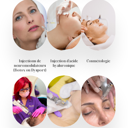
Injections de
Injection d’acide
Cosmétologie
neuromodulateurs
hyaluronique
(Botox ou Dysport)