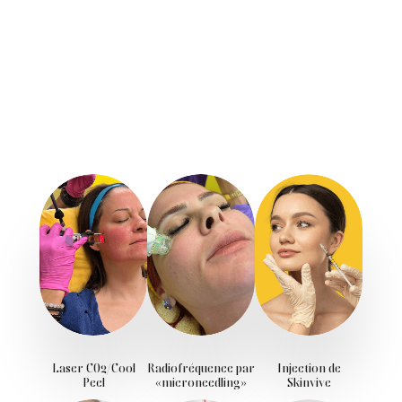
Laser CO2/Cool
Radiofréquence par
Injection de
Peel
«microneedling»
Skinvive