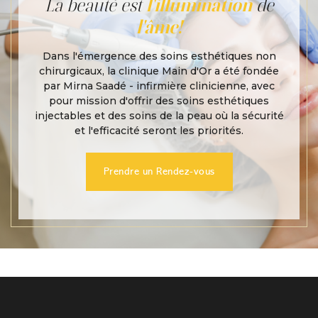
individualisé avec les professionnels de la
La beauté est
l'illumination
de
le nez peuvent toutefois aussi survenir
clinique permet d'analyser l'étendue des
l'âme!
indépendamment, en raison d'une fragilité
varicosités, d'identifier précisément les zones
génétique des parois capillaires, d'une
touchées et de recommander un protocole de
Dans l'émergence des soins esthétiques non
exposition solaire prolongée ou de variations
traitement des varicosités du visage, adapté à
chirurgicaux, la clinique Main d'Or a été fondée
de température répétées. Une consultation
votre type de peau.
par Mirna Saadé - infirmière clinicienne, avec
avec les professionnels de la clinique permet
pour mission d'offrir des soins esthétiques
d'établir un diagnostic précis et de proposer
injectables et des soins de la peau où la sécurité
l'approche la mieux adaptée à votre peau.
et l'efficacité seront les priorités.
Prendre un Rendez-vous