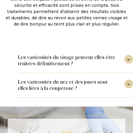
sécurité et efficacité sont prises en compte. Nos
traitements permettent d’obtenir des résultats visibles
et durables, de dire au revoir aux petites veines visage et
de dire bonjour au teint plus clair et plus régulier.
Les varicosités du visage peuvent-elles être

traitées définitivement ?
Les varicosités du visage peuvent être
Les varicosités du nez et des joues sont-
significativement réduites grâce à un

elles liées à la couperose ?
traitement ciblé et adapté à chaque patient.
Cependant, la fragilité capillaire sous-jacente
Les varicosités du nez et des joues sont
peut favoriser l'apparition de nouveaux
fréquemment associées à la couperose, une
vaisseaux avec le temps, rendant les séances
manifestation vasculaire de la rosacée
d'entretien utiles pour préserver les résultats
caractérisée par une rougeur diffuse du visage
obtenus à long terme. Un rendez-vous
et des capillaires dilatés visibles. Les veines sur