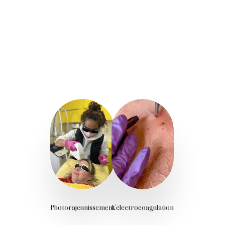
Photorajeunissement
L’électrocoagulation