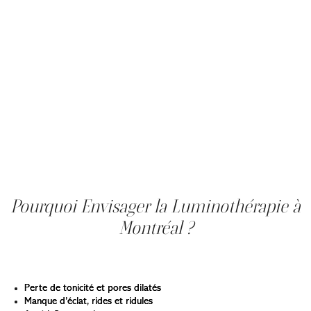
photobiomodulation qui utilise des lumières spécifiques
pour stimuler l'activité cellulaire. D'abord développée par
la NASA, cette technologie permet de régénérer la peau
en douceur grâce à l'énergie lumineuse. En seulement 30
minutes, votre peau absorbe l’énergie nécessaire pour
retrouver éclat, tonicité et jeunesse.
La luminothérapie visage agit particulièrement en
profondeur selon la longueur d’onde utilisée : les
lumières bleues et violettes stimulent l’épiderme, tandis
que la lumière rouge pour la peau pénètre jusqu’au
derme pour booster la production de collagène et
d’élastine.
Pourquoi Envisager la Luminothérapie à
Montréal ?
La luminothérapie à Montréal est indiquée pour une
variété de problèmes cutanés :
Perte de tonicité et pores dilatés
Manque d’éclat, rides et ridules