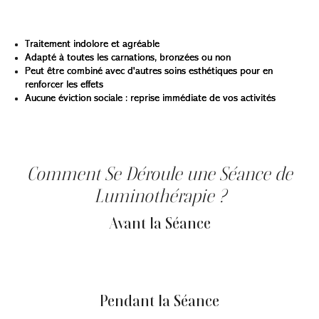
La luminothérapie du visage présente de nombreux
avantages :
Traitement indolore et agréable
Adapté à toutes les carnations, bronzées ou non
Peut être combiné avec d'autres soins esthétiques pour en
renforcer les effets
Aucune éviction sociale : reprise immédiate de vos activités
Après chaque séance, la peau est visiblement plus
éclatante, plus ferme et plus lisse.
Comment Se Déroule une Séance de
Luminothérapie ?
Avant la Séance
Aucune précaution spécifique n’est requise. Tous les
types de peau, même sensibles ou bronzées, peuvent
bénéficier de la luminothérapie.
Pendant la Séance