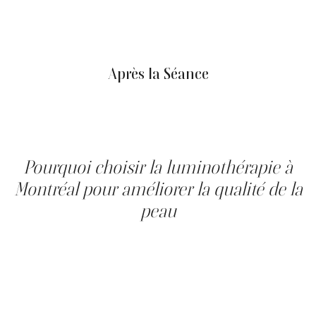
Vous serez confortablement installé, les yeux protégés
par des coques spéciales. La forte intensité de la lumière
est ressentie sans gêne. Le traitement est très bien
toléré et n’entraîne qu'un léger échauffement cutané.
Après la Séance
Vous pourriez remarquer une très légère rougeur, qui
disparaît en quelques minutes. Il est recommandé de
prévoir entre 8 à 15 séances, espacées de 48 heures,
pour soutenir les résultats.
Pourquoi choisir la luminothérapie à
Montréal pour améliorer la qualité de la
peau
La luminothérapie à Montréal est de plus en plus utilisée
dans les cliniques médico-esthétiques pour améliorer la
qualité globale de la peau sans intervention invasive.
Grâce au principe de photobiomodulation, les cellules
cutanées absorbent l’énergie lumineuse et augmentent