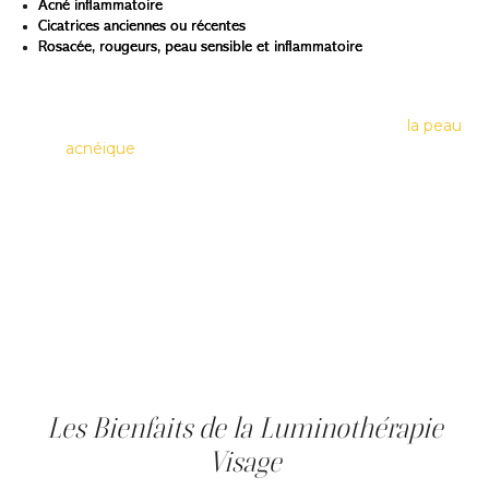
Acné inflammatoire
Cicatrices anciennes ou récentes
Rosacée, rougeurs, peau sensible et inflammatoire
La «luminothérapie de l’acné» agit selon un mécanisme
en deux temps : la «lumière bleue» cible les bactéries
responsables des poussées inflammatoires sur
la peau
acnéique
, tandis que la «lumière rouge» réduit
l’inflammation résiduelle et favorise la réparation
cutanée. Ces deux longueurs d'onde peuvent être
utilisées seules ou en complément, selon l'état de votre
peau. Lors de la consultation, les professionnels de la
clinique déterminent le protocole le mieux adapté à votre
situation clinique.
En stimulant la production de collagène, la lumière rouge
pour la peau permet d’améliorer visiblement la texture et
la santé globale de votre peau.
Les Bienfaits de la Luminothérapie
Visage