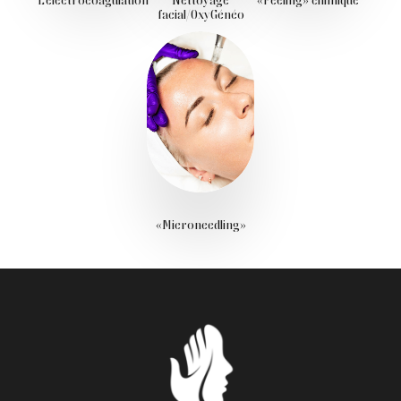
L’électrocoagulation
Nettoyage
«Peeling» chimique
facial/OxyGénéo
«Microneedling»