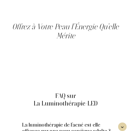
Chaque individu réagit différemment, mais les premiers
effets sont souvent visibles dès les premières séances.
Offrez à Votre Peau l’Énergie Qu’elle
Mérite
La luminothérapie du visage peut contribuer à révéler
une peau lumineuse et en santé, naturellement. Que ce
soit pour raviver votre éclat ou traiter des imperfections,
la Clinique Main d'Or vous accompagne.
Réservez votre consultation dès aujourd'hui et illuminez
votre beauté naturelle !
FAQ sur
La Luminothérapie-LED
La luminothérapie de l’acné est-elle
