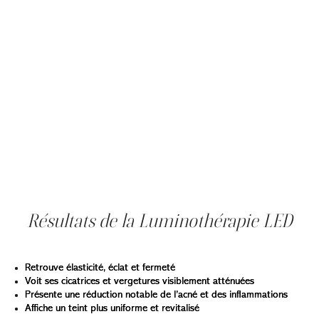
leur activité métabolique. Ce mécanisme soutient les
processus naturels de réparation et de renouvellement
cellulaire.
Dans le cadre d’un soin de luminothérapie, cette
stimulation peut contribuer à améliorer l’éclat du teint, à
soutenir la production de collagène et à favoriser une
peau plus uniforme et plus lumineuse. La technologie est
également appréciée pour sa grande tolérance cutanée
et sa compatibilité avec divers types de peau.
Chaque protocole de séance de luminothérapie LED est
ajusté en fonction des besoins de la peau, de l’objectif
esthétique recherché et de la réaction individuelle de
chaque patient.
Résultats de la Luminothérapie LED
Grâce à la luminothérapie à Montréal, votre peau :
Retrouve élasticité, éclat et fermeté
Voit ses cicatrices et vergetures visiblement atténuées
Présente une réduction notable de l’acné et des inflammations
Affiche un teint plus uniforme et revitalisé