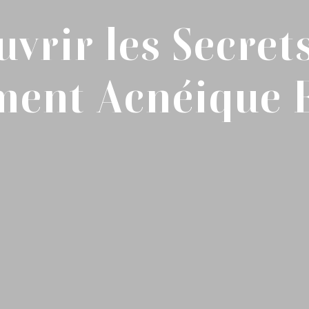
vrir les Secret
ment Acnéique E