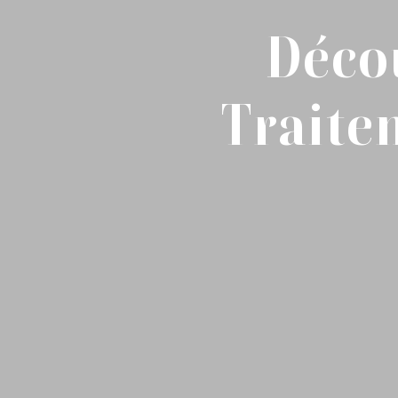
Décou
Traite