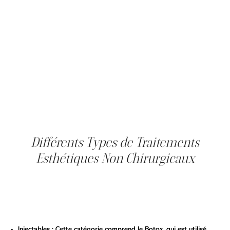
peuvent être adaptés pour répondre aux besoins
spécifiques et aux objectifs esthétiques de chaque
individu, assurant une approche plus personnalisée des
soins de beauté.
Enfin, les soins esthétiques non chirurgicaux sont
souvent plus accessibles et abordables que la chirurgie.
Avec un prix plus bas et moins d'engagement requis, ces
traitements peuvent être un excellent moyen pour les
individus d'explorer l'amélioration esthétique et de
découvrir ce qui fonctionne le mieux pour eux.
Différents Types de Traitements
Esthétiques Non Chirurgicaux
Il existe une grande variété de traitements esthétiques
non chirurgicaux disponibles aujourd'hui, chacun conçu
pour répondre à des préoccupations cosmétiques
spécifiques. Parmi les plus populaires, on trouve :
Injectables : Cette catégorie comprend le Botox, qui est utilisé