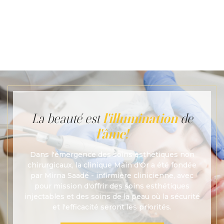
traitement, ainsi que des complications plus graves
comme une infection ou des réactions allergiques. Il est
important de
La beauté est
l'illumination
de
l'âme!
Dans l'émergence des soins esthétiques non
chirurgicaux, la clinique Main d'Or a été fondée
par Mirna Saadé - infirmière clinicienne, avec
pour mission d'offrir des soins esthétiques
injectables et des soins de la peau où la sécurité
et l'efficacité seront les priorités.