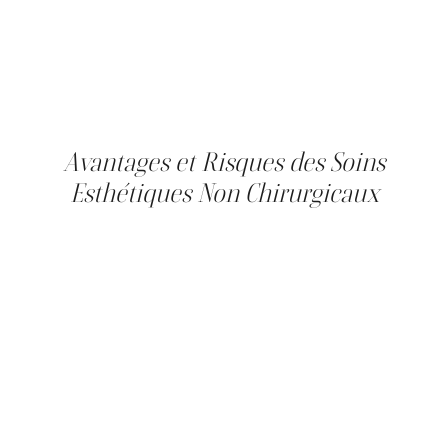
pelage de la couche supérieure de la peau, révélant une
peau plus fraîche et plus lisse en dessous. Ce processus
peut aider à réduire l'apparence des ridules, des rides et
de l'hyperpigmentation, et peut améliorer la texture et le
teint de la peau.
Avantages et Risques des Soins
Esthétiques Non Chirurgicaux
Les traitements esthétiques non chirurgicaux offrent de
nombreux avantages, y compris un temps d'arrêt
minimal, moins d'inconfort, et des résultats immédiats ou
rapides. Ils offrent également un degré de flexibilité et de
personnalisation, permettant des améliorations et des
ajustements subtils au fil du temps.
Cependant, comme tout traitement, ils comportent
également des risques et des effets secondaires
potentiels. Ceux-ci peuvent inclure une rougeur
temporaire, un gonflement et des ecchymoses au site du