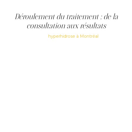
approche individualisée.
Déroulement du traitement : de la
consultation aux résultats
Un traitement de l’
hyperhidrose à Montréal
commence
toujours par une consultation. Cette étape permet
d’évaluer la condition, de confirmer l’indication du
traitement et de définir les zones à traiter dans une
approche sécuritaire et personnalisée.
La zone est ensuite préparée par un nettoyage
approprié. Une cartographie peut être réalisée afin
d’identifier précisément les zones de sudation excessive,
ce qui optimise la précision des injections.
Le traitement consiste en des micro-injections de toxine
botulique (ex. : Botox ; Dysport ; ou autre), administrées
de façon uniforme dans la zone ciblée. La séance dure
généralement entre 30 et 45 minutes, selon la surface à
traiter.
Les premiers effets apparaissent habituellement entre 5