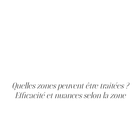
Au Canada, ce traitement est utilisé dans un cadre
thérapeutique, notamment pour l’hyperhidrose axillaire
sévère. Il s’agit d’une solution localisée, ce qui signifie
que seule la zone traitée est affectée. Cela permet un
contrôle précis de la transpiration sans perturber la
régulation thermique globale.
Ce mécanisme explique pourquoi le traitement de
l’hyperhidrose par toxine botulique est aujourd’hui une
option fréquemment envisagée, en particulier lorsque les
solutions topiques ne donnent pas les résultats
souhaités.
Quelles zones peuvent être traitées ?
Efficacité et nuances selon la zone
Le traitement de l’hyperhidrose par toxine botulique
peut être réalisé sur différentes zones du corps, avec des
résultats variés selon la localisation et la sensibilité.
Cette approche permet d’adapter la prise en charge à
chaque situation.