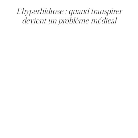
avant de planifier votre traitement.
L’hyperhidrose : quand transpirer
devient un problème médical
L’hyperhidrose se caractérise par une production
excessive de sueur, indépendante de la chaleur, de
l’activité physique ou du stress normal. Elle résulte d’une
hyperactivité des glandes sudoripares, souvent
surstimulées par le système nerveux.
On distingue deux formes principales. L’hyperhidrose
primaire, généralement localisée, apparaît souvent à
l’adolescence et touche des zones spécifiques comme
les aisselles, les mains, les pieds ou le front.
L’hyperhidrose secondaire, quant à elle, est liée à une
affection médicale sous-jacente ou à la prise de certains
médicaments.
Les zones les plus fréquemment concernées
comprennent les aisselles, les mains, les pieds et le
visage. Cette transpiration excessive devient
problématique lorsqu’elle perturbe les interactions