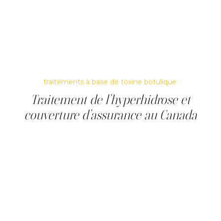
et 7 jours. Le résultat complet est visible après environ
deux semaines.
Les résultats durent en moyenne entre 6 et 12 mois. Le
traitement peut être répété selon les besoins, sans
interruption des activités quotidiennes.
Pour plus d’informations, consultez la page sur les
traitements à base de toxine botulique
.
Traitement de l’hyperhidrose et
couverture d’assurance au Canada
Au Canada, le traitement de l’hyperhidrose par toxine
botulique est, dans certaines situations, considéré
comme un traitement thérapeutique dans le cadre d’une
prise en charge encadrée. Cette distinction est
importante, car elle influence directement l’admissibilité
à une couverture par les assurances privées.
Lorsqu’il est utilisé pour traiter une hyperhidrose axillaire,
ce traitement peut être partiellement remboursé par
certaines assurances privées, sous conditions. Cette