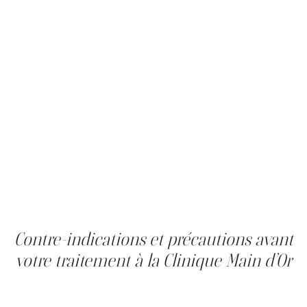
couverture repose généralement sur des critères précis,
dont une prescription médicale, un diagnostic confirmé
et l’échec préalable des solutions topiques.
Dans ce contexte, les injections de toxine botulique sont
considérées comme un traitement médical plutôt
qu’esthétique. Toutefois, les modalités de
remboursement varient selon les assureurs, ce qui rend
la validation individuelle essentielle avant d’entreprendre
un traitement.
La consultation permet de documenter la condition de
manière rigoureuse et de fournir les éléments
nécessaires pour soutenir une demande de
remboursement, notamment dans le cadre d’un
traitement de l’hyperhidrose à Montréal.
Contre-indications et précautions avant
votre traitement à la Clinique Main d’Or
Avant d’entreprendre un traitement de l’hyperhidrose à
Montréal, une évaluation des contre-indications est