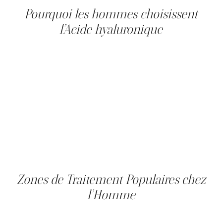
Pourquoi les hommes choisissent
l’Acide hyaluronique
De plus en plus d’hommes choisissent l’injection d’acide
hyaluronique pour préserver une apparence reposée et
dynamique sans avoir recours à la chirurgie. Ce
traitement non invasif aide à atténuer les signes de
fatigue, à restaurer les volumes perdus et à renforcer
certaines structures du visage, tout en respectant les
traits masculins. Utilisé avec précision et modération,
l’acide hyaluronique offre un résultat naturel. À la Clinique
Main d’Or, les professionnels personnalisent chaque
plan selon la morphologie masculine et les objectifs, qu’il
s’agisse d’une amélioration discrète de l’apparence ou
d’une meilleure définition faciale globale.
Zones de Traitement Populaires chez
l’Homme
Chez l’homme, certaines zones du visage sont plus