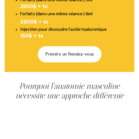
2500$ + tx
Forfaits (dans une même séance ) 6ml
2800$ + tx
Injection pour dissoudre l’acide hyaluronique
150$ + tx
Prendre un Rendez-vous
Pourquoi l’anatomie masculine
nécessite une approche différente
Le visage masculin présente des caractéristiques
anatomiques spécifiques qui influencent la manière dont
les injections d’acide hyaluronique doivent être réalisées.
En général, la structure osseuse du visage masculin est
plus angulaire, avec une mâchoire plus large, un menton