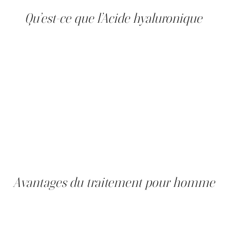
masculine.
Qu’est-ce que l’Acide hyaluronique
L’acide hyaluronique est une substance naturellement
présente dans la peau, reconnue pour sa capacité à
retenir l’eau et à maintenir le volume et l’élasticité des
tissus. Avec l’âge, sa production diminue
progressivement, ce qui entraîne une perte de fermeté
et l’apparition de creux. Les injections d’acide
hyaluronique utilisées en médecine esthétique pour
homme sont résorbables et sécuritaires. Elles
permettent de restaurer l’hydratation, de redonner du
soutien aux structures du visage et d’améliorer la qualité
de la peau. Ce traitement est entièrement
personnalisable et adapté aux besoins spécifiques de
chaque patient masculin.
Avantages du traitement pour homme
Les injections d’acide hyaluronique offrent de nombreux
avantages pour les hommes. Les résultats sont visibles
rapidement, avec un temps de récupération minimal