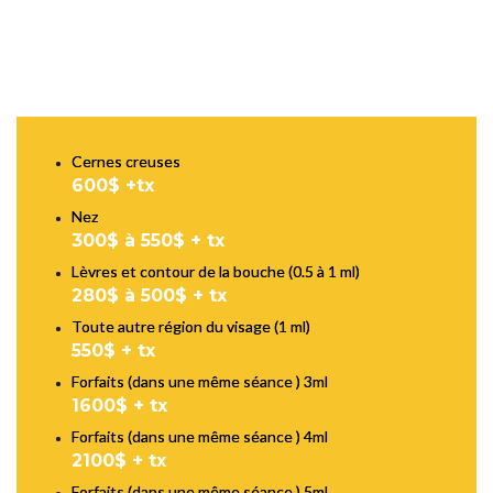
Cernes creuses
600$ +tx
Nez
300$ à 550$ + tx
Lèvres et contour de la bouche (0.5 à 1 ml)
280$ à 500$ + tx
Toute autre région du visage (1 ml)
550$ + tx
Forfaits (dans une même séance ) 3ml
1600$ + tx
Forfaits (dans une même séance ) 4ml
2100$ + tx
Forfaits (dans une même séance ) 5ml