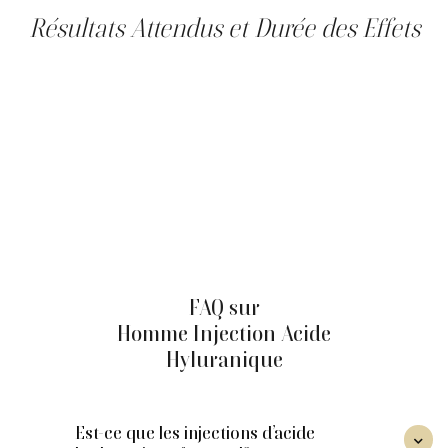
Résultats Attendus et Durée des Effets
Les résultats des injections d’acide hyaluronique sont
visibles immédiatement après le traitement, avec une
amélioration progressive au cours des semaines
suivantes. L’effet optimal est généralement observé
après deux à quatre semaines. Selon la zone traitée, le
produit utilisé et le métabolisme du patient, les effets
peuvent durer de 8 à 24 mois. Une séance d’entretien
peut ensuite être envisagée pour maintenir les résultats.
L’objectif reste une amélioration harmonieuse de
l’apparence du visage masculin, tout en conservant un
résultat naturel et équilibré.
FAQ sur
Homme Injection Acide
Hyluranique
Est-ce que les injections d’acide
