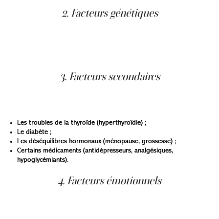
2. Facteurs génétiques
Des études ont montré que jusqu’à 50 % des personnes
atteintes d’hyperhidrose ont un antécédent familial. Il
existe donc une prédisposition héréditaire à la
transpiration excessive.
3. Facteurs secondaires
Certaines maladies ou situations médicales peuvent
provoquer une hyperhidrose secondaire, notamment :
Les troubles de la thyroïde (hyperthyroïdie) ;
Le diabète ;
Les déséquilibres hormonaux (ménopause, grossesse) ;
Certains médicaments (antidépresseurs, analgésiques,
hypoglycémiants).
4. Facteurs émotionnels
Le stress, la peur ou l’anxiété stimulent directement les
glandes sudoripares. Une réaction émotionnelle peut
donc amplifier les épisodes de transpiration, en