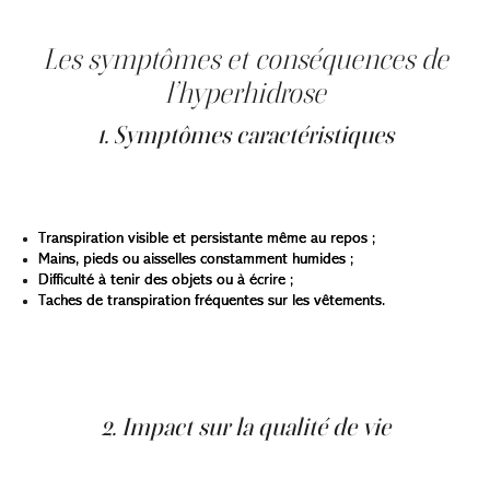
particulier au niveau du visage et des mains.
Les symptômes et conséquences de
l’hyperhidrose
1. Symptômes caractéristiques
Les symptômes de l’hyperhidrose sont faciles à
reconnaître :
Transpiration visible et persistante même au repos ;
Mains, pieds ou aisselles constamment humides ;
Difficulté à tenir des objets ou à écrire ;
Taches de transpiration fréquentes sur les vêtements.
L’intensité peut varier selon les périodes : certains
patients remarquent une aggravation pendant les
saisons chaudes ou les moments de stress.
2. Impact sur la qualité de vie
L’hyperhidrose n’est pas une simple gêne esthétique.
Elle peut provoquer :