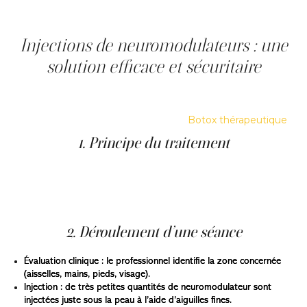
risques de transpiration compensatrice ailleurs sur le
corps.
Injections de neuromodulateurs : une
solution efficace et sécuritaire
L’une des solutions les plus efficaces et modernes contre
l’hyperhidrose est le traitement par injections de
neuromodulateurs, notamment le
Botox thérapeutique
.
1. Principe du traitement
Le Botox agit en bloquant temporairement les signaux
nerveux responsables de la stimulation des glandes
sudoripares. Résultat : la production de sueur est réduite
localement, sans altérer la thermorégulation du corps.
2. Déroulement d’une séance
Évaluation clinique : le professionnel identifie la zone concernée
(aisselles, mains, pieds, visage).
Injection : de très petites quantités de neuromodulateur sont
injectées juste sous la peau à l’aide d’aiguilles fines.