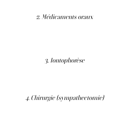
Cependant, leur efficacité est souvent limitée et certains
patients développent une irritation cutanée.
2. Médicaments oraux
Certains anticholinergiques peuvent réduire la
transpiration, mais ils présentent parfois des effets
secondaires (sécheresse buccale, palpitations). Ces
traitements doivent être prescrits sous surveillance
médicale.
3. Iontophorèse
Cette technique consiste à faire passer un courant
électrique doux dans l’eau pour réduire la transpiration
des mains ou des pieds. Elle demande plusieurs séances
par semaine et offre des résultats temporaires.
4. Chirurgie (sympathectomie)
Dans les cas sévères d’hyperhidrose localisée, une
sympathectomie thoracique endoscopique peut être
envisagée. Cette intervention coupe une partie du nerf
sympathique, mais reste invasive et comporte des