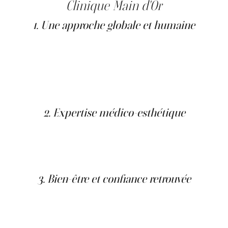
Clinique Main d'Or
1. Une approche globale et humaine
La Clinique Main d'Or adopte une approche complète :
diagnostic précis, accompagnement personnalisé et suivi
post-traitement. Chaque patient bénéficie d’une
évaluation médicale détaillée afin de déterminer la cause
de son hyperhidrose et de choisir la méthode la plus
adaptée.
2. Expertise médico-esthétique
Les professionnels de la Clinique Main d'Or sont formés
aux techniques d’injection avancées et garantissent une
application précise, indolore et naturelle des
neuromodulateurs.
3. Bien-être et confiance retrouvée
En réduisant la transpiration excessive, le patient
retrouve une liberté de mouvement, une aisance sociale
et une meilleure estime de soi. Ce traitement médical,