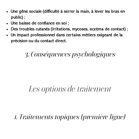
Une gêne sociale (difficulté à serrer la main, à lever les bras en
public) ;
Une baisse de confiance en soi ;
Des troubles cutanés (irritations, mycoses, eczéma de contact) ;
Un impact professionnel dans certains métiers exigeant de la
précision ou du contact direct.
3. Conséquences psychologiques
La transpiration excessive peut s’accompagner d’un
véritable fardeau émotionnel. De nombreux patients
décrivent un sentiment de honte ou d’isolement.
Les options de traitement
Il existe plusieurs traitements de l’hyperhidrose, adaptés
selon la gravité, la localisation et la cause identifiée.
1. Traitements topiques (première ligne)
Les antisudorifiques à base de sels d’aluminium peuvent
aider à bloquer temporairement les glandes sudoripares.