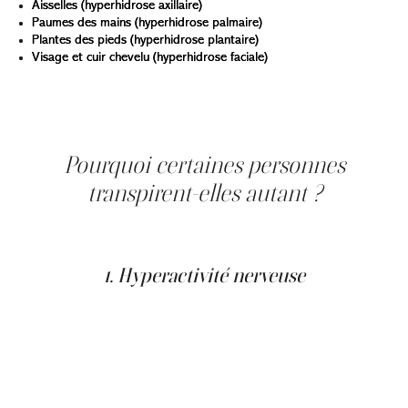
Aisselles (hyperhidrose axillaire)
Paumes des mains (hyperhidrose palmaire)
Plantes des pieds (hyperhidrose plantaire)
Visage et cuir chevelu (hyperhidrose faciale)
L’hyperhidrose se distingue de la transpiration normale
par sa persistance et son intensité, même au repos ou
en environnement tempéré.
Pourquoi certaines personnes
transpirent-elles autant ?
Les causes de l’hyperhidrose varient selon le type et le
profil du patient.
1. Hyperactivité nerveuse
Dans la majorité des cas, l’hyperhidrose primaire est due
à une surréaction du système nerveux sympathique,
responsable du contrôle des glandes sudoripares. Cette
hyperactivité n’est pas liée à un déséquilibre hormonal,
mais plutôt à une hypersensibilité des nerfs qui
déclenchent la transpiration.