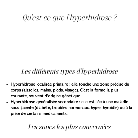
symptômes et les traitements possibles de
l’hyperhidrose.
Qu’est-ce que l’hyperhidrose ?
L’hyperhidrose désigne une production excessive de
sueur, indépendante de la chaleur ou de l’effort physique.
Elle se manifeste lorsque les glandes sudoripares
(responsables de la transpiration) deviennent
hyperactives, produisant de la sueur en excès, souvent
de manière localisée.
Les différents types d’hyperhidrose
Hyperhidrose localisée primaire : elle touche une zone précise du
corps (aisselles, mains, pieds, visage). C’est la forme la plus
courante, souvent d’origine génétique.
Hyperhidrose généralisée secondaire : elle est liée à une maladie
sous-jacente (diabète, troubles hormonaux, hyperthyroïdie) ou à la
prise de certains médicaments.
Les zones les plus concernées