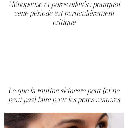
Ménopause et pores dilatés : pourquoi
cette période est particulièrement
critique
La transition vers la ménopause est déterminante pour la
dilatation des pores, car deux mécanismes s'activent
simultanément. La baisse des œstrogènes réduit la
synthèse de collagène et la rétention d'eau du derme, ce
qui affaiblit plus rapidement la matrice périfolliculaire. En
parallèle, la hausse relative de l'influence androgénique
stimule les glandes sébacées dans une peau qui a moins
de capacité à retenir le sébum. Après la ménopause, la
peau perd environ 30 % de son collagène en cinq ans.
Ce que la routine skincare peut (et ne
peut pas) faire pour les pores matures