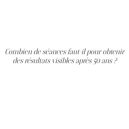
superficiel aux AHA convient à la peau de 40 à 50 ans ;
une formule à concentration moyenne offre un effet plus
structurel. L'acide mandélique est mieux toléré que
l'acide glycolique sur une peau fine et sensible. Comme
traitement des pores dilatés, le «peeling chimique»
donne ses meilleurs résultats combiné à une modalité
stimulant le collagène.
Combien de séances faut-il pour obtenir
des résultats visibles après 50 ans ?
Après 50 ans, la réponse au remodelage du collagène est
plus lente : l'activité réduite des fibroblastes entraîne une
maturation plus prolongée du collagène nouvellement
synthétisé. La plupart des patientes ont besoin de trois à
quatre séances, contre deux, souvent suffisantes, pour la
quarantaine. Les résultats deviennent visibles
progressivement, de quatre à douze semaines après
chaque séance, avec un effet complet en trois à six mois.
Pour les pores dilatés avec l'âge, des séances d'entretien
annuelles constituent un protocole réaliste à long terme.