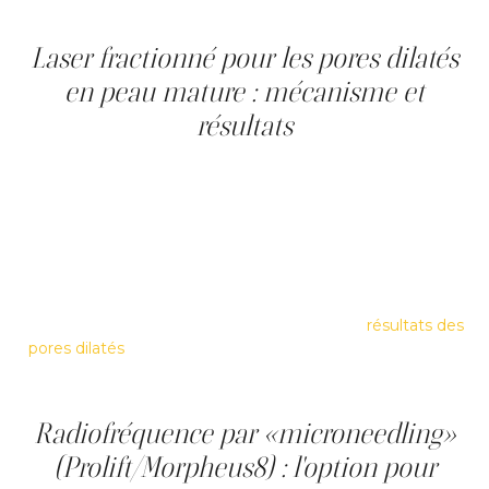
nécessaires, en complément et non en remplacement.
Laser fractionné pour les pores dilatés
en peau mature : mécanisme et
résultats
Le laser fractionné stimule la néocollagénèse en créant
des micro-colonnes contrôlées de chaleur dans le derme,
ce qui déclenche la cascade de réparation. Dans une
peau mature, ce remodelage densifie la matrice
périfolliculaire et réduit la dilatation structurelle. Le Cool
Peel, une modalité au CO₂ plus douce, affine la texture
avec une récupération réduite, réservée à des candidats
sélectionnés en fonction de leur teint. Les
résultats des
pores dilatés
en vieillissant émergent progressivement
sur une période de trois à six mois. Deux à trois séances
sont souvent recommandées.
Radiofréquence par «microneedling»
(Prolift/Morpheus8) : l'option pour