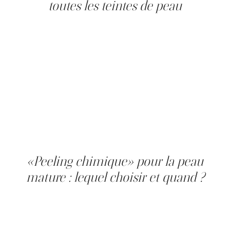
toutes les teintes de peau
La radiofréquence par «microneedling»
(Prolift/Morpheus8) délivre une énergie thermique ciblée
par des micro-aiguilles isolées, directement dans le
derme, tout en préservant l'épiderme. Cette approche
est particulièrement pertinente pour le traitement des
pores dilatés chez les patientes à la peau mature, au
teint moyen à foncé, où le laser ablatif présente un
risque d'hyperpigmentation accru. Le remodelage au
niveau du derme densifie la matrice périfolliculaire et
réduit la dilatation structurelle là où la perte de collagène
prédomine. Deux à quatre séances sont généralement
recommandées.
«Peeling chimique» pour la peau
mature : lequel choisir et quand ?
Pour la peau mature, le «peeling chimique» agit sur la
composante de surface de la dilatation : kératinocytes
accumulés et congestion sébacée, tout en stimulant le
renouvellement du collagène. Un «peeling chimique»