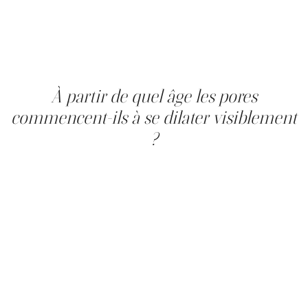
les débris de kératinocytes s'accumulent à l'ouverture du
follicule, l'étirant davantage. Les deux processus se
renforcent. Les soins topiques agissent surtout sur le
second mécanisme, tandis que le premier nécessite un
traitement clinique.
À partir de quel âge les pores
commencent-ils à se dilater visiblement
?
La synthèse de collagène diminue d'environ 1 % par
année dès le milieu de la vingtaine, mais les
changements structurels visibles apparaissent surtout
après 35 ou 40 ans. Avant cela, la dilatation est
principalement sébacée, liée à la production d'huile.
Après 40 ans, le relâchement de la matrice périfolliculaire
devient le facteur dominant. La périménopause, entre 45
et 55 ans, aggrave souvent le problème : les fluctuations
hormonales relancent une poussée de sébum qui
coïncide avec une perte de collagène déjà installée.