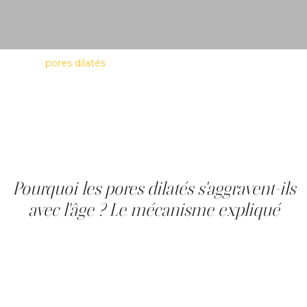
Les
pores dilatés
en vieillissant sont un phénomène
progressif qui s'aggrave pour des raisons structurelles, et
non seulement sébacées. À la Clinique Main d'Or, clinique
médico-esthétique à Montréal, les professionnels
constatent qu'après 40 ans, une routine de soins ne
suffit plus. Cet article propose une explication clinique et
un guide de sélection de traitements pour la peau
mature.
Pourquoi les pores dilatés s'aggravent-ils
avec l'âge ? Le mécanisme expliqué
Deux mécanismes concurrents expliquent pourquoi la
dilatation s'accélère, au-delà des causes des pores dilatés
déjà connues. D'abord, l'activité des fibroblastes décline
avec l'âge, ce qui réduit la densité du collagène
périfolliculaire, la gaine qui maintient la paroi du follicule
tendue. Ensuite, le renouvellement cellulaire ralentit et