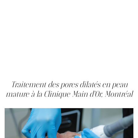
Les résultats d'un traitement clinique sur la peau mature
exigent un entretien continu. Le collagène continue de
se dégrader avec l'âge : sans séances régulières, les
améliorations structurelles s'estompent au bout de
douze à vingt-quatre mois. Une séance annuelle ou
semestrielle de «microneedling» ou de laser préserve la
densité du derme et affine les pores. Un indice de
protection solaire à large spectre quotidien demeure
l'habitude la plus déterminante, car les rayons UV
dégradent le collagène. Le rétinol et la niacinamide
contribuent à maintenir la clarté des follicules entre les
séances.
Traitement des pores dilatés en peau
mature à la Clinique Main d'Or, Montréal