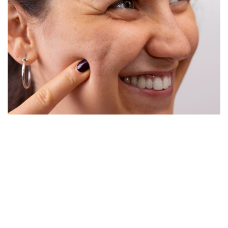
Les rétinoïdes sont les actifs topiques les mieux étayés
par la recherche pour stimuler le collagène : un usage
régulier sur plusieurs mois améliore la densité de façon
mesurable, mais modeste. La niacinamide régule la
production de sébum et réduit visiblement l'apparence
des pores. Les exfoliants AHA et BHA maintiennent les
follicules dégagés. Ensemble, ces actifs constituent une
stratégie d'entretien efficace. Ils ne peuvent toutefois
pas reconstituer la matrice de collagène périfolliculaire
perdue avec l'âge : les traitements cliniques restent