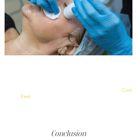
À la Clinique Main d'Or, clinique médico-esthétique à
Saint-Laurent (Montréal), les professionnels évaluent le
profil de chaque peau mature avant de proposer un
protocole : le degré de perte de collagène, la teinte
cutanée et le mécanisme de dilatation dominant. Le
Cool
Peel
, la radiofréquence par «microneedling»
(Prolift/Morpheus8) et les soins exfoliants cliniques font
partie des options disponibles. Le choix est adapté à
chaque patiente, notamment aux phototypes mixtes et
foncés. La consultation est le point de départ.
Conclusion