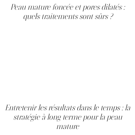
Peau mature foncée et pores dilatés :
quels traitements sont sûrs ?
Les patientes aux phototypes IV à VI demandent une
sélection prudente des modalités. Le laser fractionné
ablatif présente un risque réel d'hyperpigmentation
post-inflammatoire sur les teints foncés et ne devrait
être réalisé qu'avec une expertise adaptée et des
protocoles de préparation. La radiofréquence par
«microneedling» (Prolift/Morpheus8), qui dépose de
l'énergie sous l'épiderme, reste l'option la plus constante
sur tous les phototypes. Un «peeling chimique»
superficiel à l'acide mandélique ou lactique est préféré à
l'acide glycolique. L'évaluation du phototype de
Fitzpatrick constitue la première étape indispensable.
Entretenir les résultats dans le temps : la
stratégie à long terme pour la peau
mature