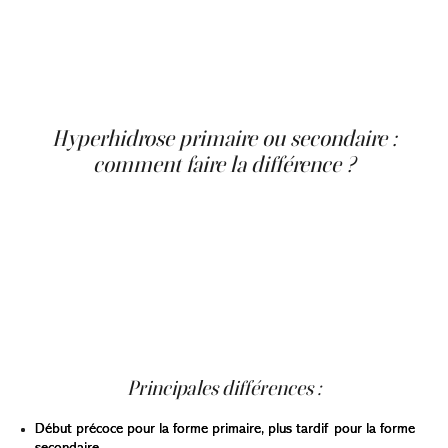
sont des signes typiques. Cette condition, appelée
hyperhidrose, touche entre 1 et 5 % de la population,
souvent sans être diagnostiquée, ce qui peut amener à
envisager un traitement adapté de l’hyperhidrose,
incluant parfois un traitement naturel de la transpiration
excessive en première intention.
Hyperhidrose primaire ou secondaire :
comment faire la différence ?
L’hyperhidrose primaire est la forme la plus fréquente.
Elle est localisée, souvent aux aisselles, aux mains ou aux
pieds. Elle débute généralement avant l’âge de 25 ans et
cesse pendant le sommeil. Elle est liée à une
hyperactivité du système nerveux sympathique.
À l’inverse, l’hyperhidrose secondaire est due à un
facteur sous-jacent. Elle est souvent généralisée et peut
survenir à tout âge.
Principales différences :
Début précoce pour la forme primaire, plus tardif pour la forme