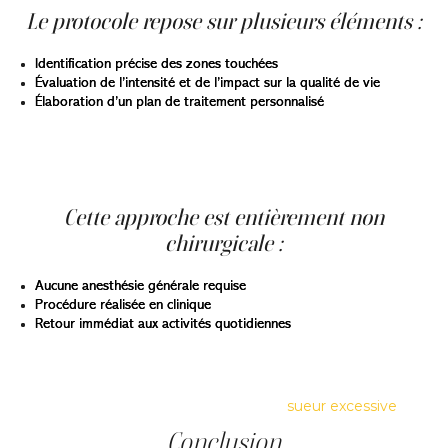
Le protocole repose sur plusieurs éléments :
Identification précise des zones touchées
Évaluation de l’intensité et de l’impact sur la qualité de vie
Élaboration d’un plan de traitement personnalisé
Le traitement par toxine botulique (ex. : Botox ; Dysport ;
ou autre) est fréquemment utilisé pour l’hyperhidrose
axillaire, avec des résultats durables et reproductibles.
Cette approche est entièrement non
chirurgicale :
Aucune anesthésie générale requise
Procédure réalisée en clinique
Retour immédiat aux activités quotidiennes
L’ancrage à Montréal permet une prise en charge locale,
adaptée aux besoins des patients. Prenez rendez-vous
pour une consultation en cas de
sueur excessive
.
Conclusion