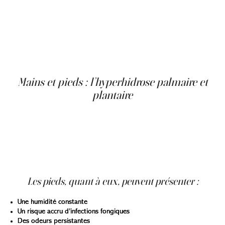
Le traitement par toxine botulique (ex. : Botox ; Dysport ;
ou autre) est couramment utilisé pour cette zone. Il agit
en bloquant les signaux nerveux qui régissent la
transpiration. Les résultats apparaissent généralement
en quelques jours et durent entre 6 et 12 mois. La
procédure est rapide et ne nécessite pas d’interruption
des activités quotidiennes.
Mains et pieds : l’hyperhidrose palmaire et
plantaire
La transpiration excessive des mains et des pieds touche
entre 2 et 3 % de la population. Elle débute souvent à
l’adolescence et peut persister à l’âge adulte. Les mains
moites peuvent compliquer des gestes simples, comme
serrer une main, utiliser un clavier ou manipuler des
objets, ce qui a un impact social important.
Les pieds, quant à eux, peuvent présenter :
Une humidité constante
Un risque accru d’infections fongiques
Des odeurs persistantes