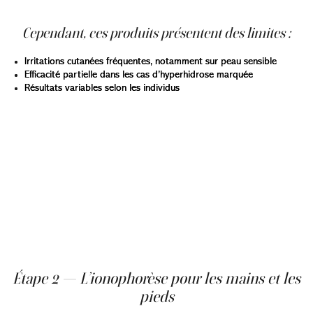
situations.
Cependant, ces produits présentent des limites :
Irritations cutanées fréquentes, notamment sur peau sensible
Efficacité partielle dans les cas d’hyperhidrose marquée
Résultats variables selon les individus
Ils restent une option initiale, mais sont souvent
insuffisants seuls lorsque la transpiration excessive est
importante.
Un traitement naturel de la transpiration excessive est
souvent envisagé en première intention, notamment
avec des solutions accessibles telles que les
antitranspirants. Toutefois, ces options présentent des
limites dans les cas les plus marqués. Elles peuvent
constituer un point de départ, mais nécessitent parfois
d’être complétées par des traitements plus ciblés.
Étape 2 — L’ionophorèse pour les mains et les
pieds