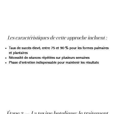
L’ionophorèse est une solution reconnue pour traiter la
transpiration excessive des mains et des pieds. Elle
consiste à passer un courant électrique de faible
intensité à travers un bain d’eau. Ce procédé agit en
bloquant temporairement les canaux sudoripares, ce qui
réduit la transpiration.
Les caractéristiques de cette approche incluent :
Taux de succès élevé, entre 75 et 90 % pour les formes palmaires
et plantaires
Nécessité de séances répétées sur plusieurs semaines
Phase d’entretien indispensable pour maintenir les résultats
L’ionophorèse est moins adaptée à la transpiration
excessive des aisselles, ce qui en limite l’utilisation selon
la zone concernée. Elle peut être réalisée en clinique
médico-esthétique ou à domicile avec des appareils
dédiés. Cette option est souvent envisagée comme une
étape intermédiaire avant de recourir à des solutions
plus avancées.
Étape 3 — La toxine botulique: le traitement