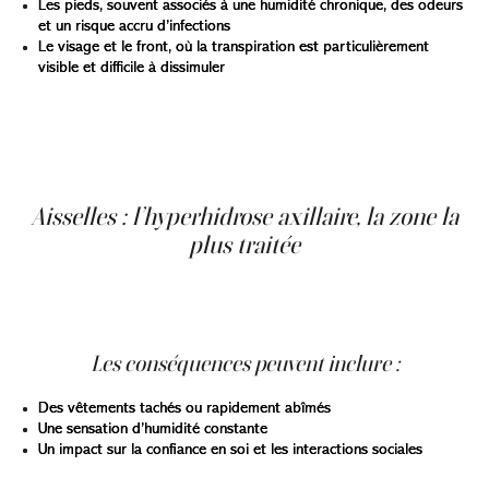
Les pieds, souvent associés à une humidité chronique, des odeurs
et un risque accru d’infections
Le visage et le front, où la transpiration est particulièrement
visible et difficile à dissimuler
Le choix du traitement dépend donc de la zone, mais
aussi de l’intensité des symptômes. Une approche
efficace pour les aisselles ne sera pas nécessairement la
même pour les mains ou le visage.
Aisselles : l’hyperhidrose axillaire, la zone la
plus traitée
La transpiration excessive des aisselles est la forme la
plus courante d’hyperhidrose et représente une grande
partie des consultations en clinique.
Les conséquences peuvent inclure :
Des vêtements tachés ou rapidement abîmés
Une sensation d’humidité constante
Un impact sur la confiance en soi et les interactions sociales