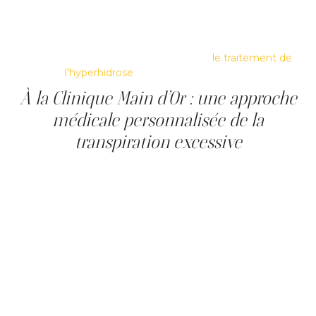
l’amidon-iode, suivie de micro-injections ciblées.
Cette approche permet de traiter efficacement la
transpiration excessive des aisselles ainsi que d’autres
zones, selon les besoins. Découvrez
le traitement de
l’hyperhidrose
à la Clinique Main d’Or.
À la Clinique Main d’Or : une approche
médicale personnalisée de la
transpiration excessive
La transpiration excessive est une condition médicale qui
nécessite une évaluation rigoureuse. Elle ne doit pas être
considérée comme un simple problème d’hygiène, mais
comme une condition susceptible d’une prise en charge
adaptée.
À la Clinique Main d’Or, située à Montréal, chaque prise
en charge débute par une consultation. Cette étape
permet de distinguer une hyperhidrose primaire d’une
forme secondaire, en analysant les causes propres à
chaque cas.