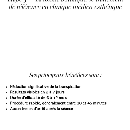
de référence en clinique médico-esthétique
La toxine botulique constitue aujourd’hui l’un des
traitements les plus efficaces pour les formes modérées
à sévères, notamment au niveau des aisselles. Son
mécanisme repose sur le blocage de la libération
d’acétylcholine, un neurotransmetteur qui active les
glandes sudoripares. En interrompant ce signal, la
production de sueur est fortement réduite de manière
localisée. Ce traitement est approuvé par Santé Canada
pour l’hyperhidrose axillaire sévère.
Ses principaux bénéfices sont :
Réduction significative de la transpiration
Résultats visibles en 2 à 7 jours
Durée d’efficacité de 6 à 12 mois
Procédure rapide, généralement entre 30 et 45 minutes
Aucun temps d’arrêt après la séance
Le traitement commence par une cartographie précise
des zones à traiter, parfois réalisée à l’aide d’un test à