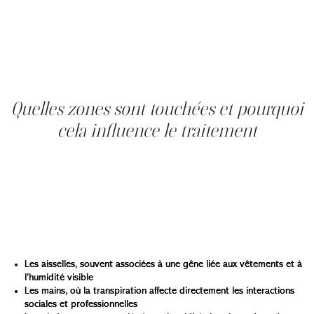
Dans tous les cas, lorsque les symptômes persistent ou
s’accompagnent de signes inhabituels, une consultation
permet d’établir une évaluation précise et d’orienter vers
une prise en charge adaptée, incluant, au besoin, un
traitement naturel de la transpiration excessive en
première intention.
Quelles zones sont touchées et pourquoi
cela influence le traitement
La localisation de la transpiration excessive est un facteur
déterminant dans le choix du traitement. Chaque zone du
corps réagit différemment, tant sur le plan des
symptômes que sur celui des options thérapeutiques.
Certaines zones sont plus fréquemment touchées et
présentent des impacts spécifiques :
Les aisselles, souvent associées à une gêne liée aux vêtements et à
l’humidité visible
Les mains, où la transpiration affecte directement les interactions
sociales et professionnelles