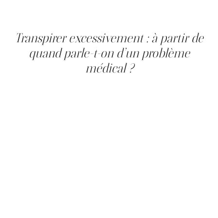
touchées et les approches thérapeutiques modernes, en
mettant l’accent sur les traitements non chirurgicaux
proposés en clinique médico-esthétique.
Transpirer excessivement : à partir de
quand parle-t-on d’un problème
médical ?
La transpiration est un mécanisme normal du corps. En
moyenne, une personne produit 0,5 litre de sueur par
jour, même sans activité physique. Ce processus permet
de réguler la température corporelle grâce aux glandes
sudoripares.
Cependant, lorsque cette production dépasse les
besoins physiologiques, on parle de transpiration
excessive. Il n’existe pas de seuil précis pour poser un
diagnostic. Ce qui définit le problème, c’est l’impact sur la
qualité de vie.
Des vêtements constamment humides, des mains
moites dans un contexte social ou une gêne persistante