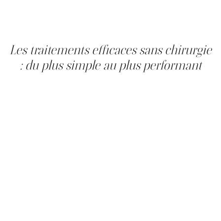
ou autre) est possible, mais nécessite une grande
précision technique. Il doit être réalisé par un
professionnel qualifié afin d’assurer un résultat naturel et
adapté à la zone traitée.
Les traitements efficaces sans chirurgie
: du plus simple au plus performant
Le traitement de la transpiration excessive repose sur
une approche progressive, adaptée à l’intensité des
symptômes et aux zones touchées. De nombreuses
personnes commencent par des solutions simples, mais
constatent rapidement leurs limites, allant des formes
modérées aux formes sévères.
En médecine esthétique, plusieurs options non
chirurgicales permettent aujourd’hui de réduire
efficacement la transpiration excessive, sans interrompre
les activités quotidiennes. L’objectif est d’évoluer vers
des traitements plus ciblés lorsque nécessaire.
Le choix d’un traitement de l’hyperhidrose dépend
toujours de la zone touchée et de l’intensité des