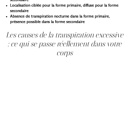
secondaire
Localisation ciblée pour la forme primaire, diffuse pour la forme
secondaire
Absence de transpiration nocturne dans la forme primaire,
présence possible dans la forme secondaire
Les causes de la transpiration excessive
: ce qui se passe réellement dans votre
corps
Comprendre les causes de la transpiration excessive
permet de mieux orienter le traitement à chaque
situation. La transpiration excessive est principalement
liée à une hyperactivité des glandes sudoripares
eccrines, qui sont responsables de la régulation
thermique.
Ces glandes sont contrôlées par le système nerveux
sympathique, via un neurotransmetteur appelé
l’acétylcholine. Chez les personnes atteintes
d’hyperhidrose, ce système envoie des signaux excessifs,
même en l’absence de chaleur ou d’effort physique.