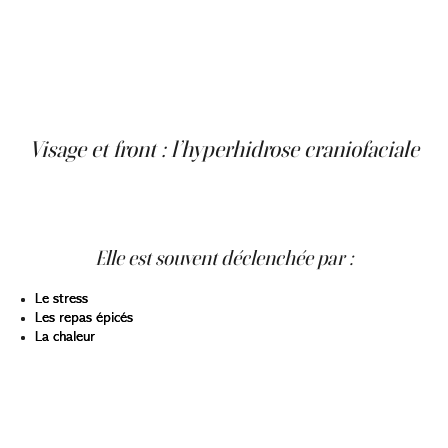
L’ionophorèse constitue souvent une première option de
traitement, avec une réduction notable de la
transpiration. La toxine botulique peut être envisagée
dans les cas plus marqués, bien que la zone soit plus
sensible.
Visage et front : l’hyperhidrose craniofaciale
La transpiration excessive au niveau du visage et du front
est moins fréquente, mais elle peut avoir un impact
important en raison de sa visibilité.
Elle est souvent déclenchée par :
Le stress
Les repas épicés
La chaleur
Cette forme de transpiration entraîne une gêne
immédiate dans les interactions sociales.
Le traitement par toxine botulique (ex. : Botox ; Dysport ;