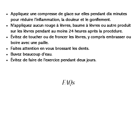
meurtries :
Appliquez une compresse de glace sur elles pendant dix minutes
pour réduire l’inflammation, la douleur et le gonflement.
N’appliquez aucun rouge à lèvres, baume à lèvres ou autre produit
sur les lèvres pendant au moins 24 heures après la procédure.
Évitez de toucher ou de froncer les lèvres, y compris embrasser ou
boire avec une paille.
Faites attention en vous brossant les dents.
Buvez beaucoup d’eau.
Évitez de faire de l’exercice pendant deux jours.
FAQs
Quels agents de comblement sont généralement
recommandés par les médecins pour l’augmentation des
lèvres ?
Les médecins recommandent généralement des agents
de comblement lèvres à base d’acide hyaluronique, tels
que Juvederm et Restylane, pour l’augmentation des
lèvres. Ces agents de comblement sont populaires en