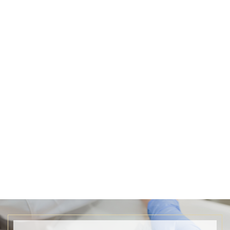
invasive pour augmenter le volume des lèvres, corriger
l'asymétrie, lisser les ridules et les rides. Les patients
peuvent obtenir des résultats naturels qui améliorent
leur apparence globale grâce aux agents de comblement
à base d’acide hyaluronique. La procédure est réalisée en
peu de temps, généralement entre 15 et 30 minutes, et
ses effets durent longtemps, donnant ainsi confiance en
soi et satisfaction de son apparence physique.
Bien que les résultats puissent varier en fonction de l’âge
ou du taux de métabolisme des individus, les injections
lèvres sont généralement sûres et efficaces, ce qui les
rend très demandées parmi les personnes souhaitant
améliorer la beauté de leurs lèvres. Comme d'habitude, il
est important pour toute personne envisageant ce type
de traitement de consulter un praticien médical
expérimenté afin de minimiser les risques associés à la
procédure et de poser des questions à ce sujet.