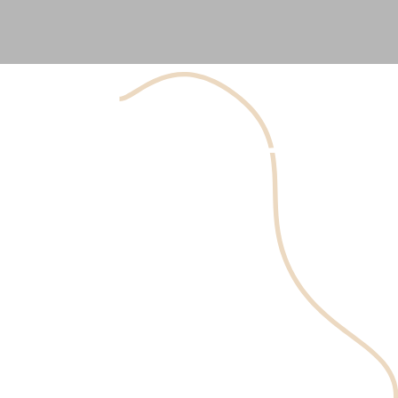
Les injections lèvres sont des injections qui augmentent
le volume de vos lèvres. Comme mentionné
précédemment, elles sont un type d’agent de
comblement dermique. Les injections lèvres contiennent
de l’acide hyaluronique (AH) synthétique, un élément
naturel de votre corps.
Qui reçoit des injections lisses ?
Il s’agit d’une décision personnelle pour le candidat de
recevoir des injections lèvres, ce qui permet de renforcer
votre corps en fonction de vos besoins et désirs. Lorsque
vous souhaitez obtenir des injections lèvres, il y a
plusieurs considérations à prendre en compte,
notamment :