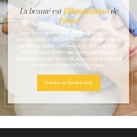
La beauté est
l'illumination
de
l'âme!
Dans l'émergence des soins esthétiques non
chirurgicaux, la clinique Main d'Or a été fondée
par Mirna Saadé - infirmière clinicienne, avec
pour mission d'offrir des soins esthétiques
injectables et des soins de la peau où la sécurité
et l'efficacité seront les priorités.
Prendre un Rendez-vous