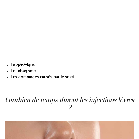
d'ajouter du volume à vos lèvres. Utiliser des injections
lèvres ne prévient pas le processus de vieillissement,
mais peut retarder la nécessité d’une augmentation des
lèvres plus invasive, comme les implants de lèvres ou le
lifting des lèvres. Cela conduit à un look plus désiré qui
augmente l’estime de soi.
À long terme, vous pouvez perdre du volume dans vos
lèvres en raison de :
La génétique.
Le tabagisme.
Les dommages causés par le soleil.
Combien de temps durent les injections lèvres
?