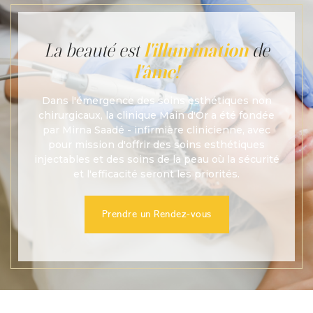
La beauté est
l'illumination
de
l'âme!
Dans l'émergence des soins esthétiques non
chirurgicaux, la clinique Main d'Or a été fondée
par Mirna Saadé - infirmière clinicienne, avec
pour mission d'offrir des soins esthétiques
injectables et des soins de la peau où la sécurité
et l'efficacité seront les priorités.
Prendre un Rendez-vous