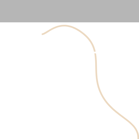
Les comédons fermés sont de petites bosses de couleur
chair qui apparaissent lorsque les pores se bouchent
avec du sébum, des cellules mortes et des impuretés.
Contrairement aux comédons ouverts (points noirs), ces
lésions restent sous la surface de la peau, ce qui crée une
texture irrégulière difficile à traiter soi-même. L’acné
comédonienne laisse souvent les patients incertains :
s’agit-il de points noirs, de points blancs ou d’autre
chose ? Comprendre les causes des comédons fermés
permet de choisir des solutions professionnelles
sécuritaires et d’éviter les risques de cicatrices.