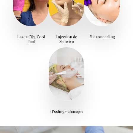
Laser CO2/Cool
Injection de
Microneedling
Peel
Skinvive
«Peeling» chimique