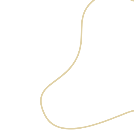
Un comédon fermé se forme lorsque le pore se bouche
avec un mélange de cellules mortes, d’excès de sébum et
parfois de résidus de produits cosmétiques.
Contrairement aux points noirs, il reste recouvert d’une
fine couche de peau, ce qui lui donne un aspect blanc ou
couleur chair.
Plusieurs facteurs peuvent favoriser leur apparition :
Les variations hormonales ;
Une routine de soins inadéquate ;
L’utilisation de cosmétiques trop riches ou comédogènes ;
Dans certains cas, une exposition prolongée au soleil
peut aussi provoquer des comédons solaires.