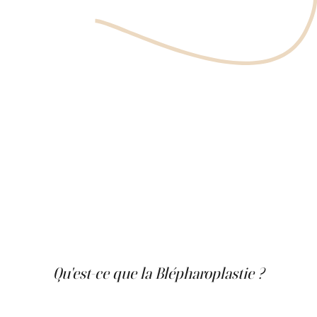
Qu'est-ce que la Blépharoplastie ?
La blépharoplastie est une intervention chirurgicale qui
consiste à retirer l'excès de peau, de muscle et de graisse