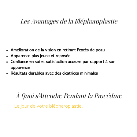
blépharoplastie offre.
Les Avantages de la Blépharoplastie
La blépharoplastie offre de nombreux avantages,
notamment :
Amélioration de la vision en retirant l'excès de peau
Apparence plus jeune et reposée
Confiance en soi et satisfaction accrues par rapport à son
apparence
Résultats durables avec des cicatrices minimales
À Quoi s'Attendre Pendant la Procédure
Le jour de votre blépharoplastie,
vous pouvez vous
attendre à ce que la procédure soit relativement simple.
Généralement effectuée en ambulatoire, la chirurgie
implique une anesthésie locale avec sédation ou une
anesthésie générale, selon l'étendue de la chirurgie et la