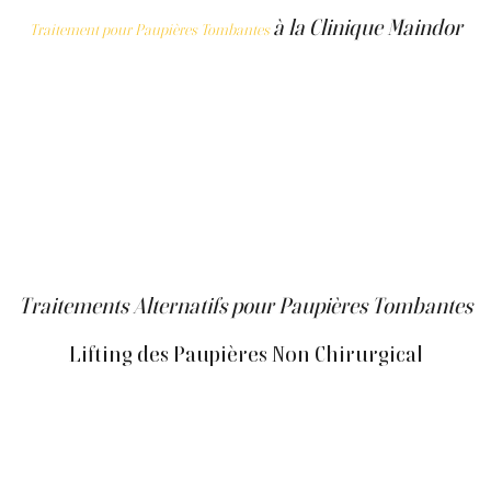
à la Clinique Maindor
Traitement pour Paupières Tombantes
À la Clinique Maindor, nous comprenons que les
paupières tombantes (ptosis) peuvent avoir un impact
significatif sur votre apparence et votre confiance en soi.
Bien que nous n'offrions pas actuellement de
blépharoplastie, une procédure chirurgicale
spécifiquement pour le rajeunissement des paupières,
nous proposons plusieurs traitements alternatifs conçus
pour traiter et améliorer l'apparence des paupières
tombantes.
Traitements Alternatifs pour Paupières Tombantes
Lifting des Paupières Non Chirurgical
Notre lifting des paupières non chirurgical utilise des
technologies avancées telles que la radiofréquence (RF)
et la thérapie par ultrasons pour resserrer et soulever la
peau autour des yeux. Ce traitement stimule la
production de collagène, ce qui donne des paupières