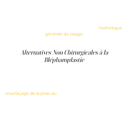
des paupières supérieures et inférieures. Cette chirurgie
peut améliorer la vision chez les personnes âgées dont
les paupières supérieures tombantes obstruent la vue.
De plus, elle peut donner aux yeux un aspect plus ouvert
et alerte, améliorant ainsi considérablement
l'esthétique
générale du visage.
Alternatives Non Chirurgicales à la
Blépharoplastie
Pour ceux qui ne sont pas prêts à subir une intervention
chirurgicale, il existe des alternatives non chirurgicales
qui peuvent offrir des solutions temporaires aux
problèmes de paupières. Ces traitements incluent le
resurfaçage de la peau au
laser, qui peut resserrer la peau
autour des yeux et réduire les ridules, et les injections de
produits de comblement, qui peuvent aider à combler les
zones creuses et à réduire l'apparence des poches sous
les yeux. Bien que ces options soient moins invasives,
elles ne fournissent pas les résultats durables que la