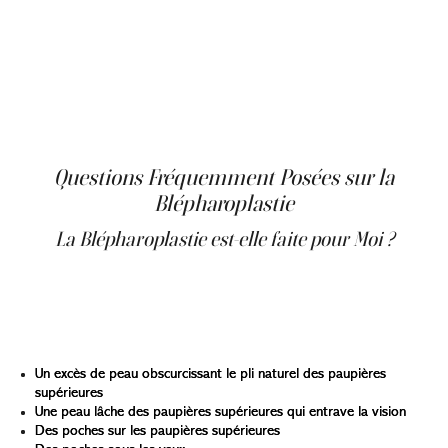
chirurgie des paupières inférieures et implique une
incision à l'intérieur de la paupière inférieure, ne laissant
aucune cicatrice visible. Elle est particulièrement utile
pour les patients nécessitant une suppression ou un
repositionnement de la graisse sans relâchement cutané
significatif.
Questions Fréquemment Posées sur la
Blépharoplastie
La Blépharoplastie est-elle faite pour Moi ?
La blépharoplastie convient aux personnes
généralement en bonne santé et ayant des attentes
réalistes quant aux résultats. Les candidats courants
incluent ceux ayant :
Un excès de peau obscurcissant le pli naturel des paupières
supérieures
Une peau lâche des paupières supérieures qui entrave la vision
Des poches sur les paupières supérieures