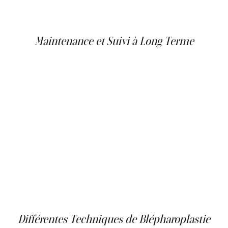
chirurgien.
Maintenance et Suivi à Long Terme
Pour maintenir les résultats de votre blépharoplastie, il
est important d'adopter une routine de soins de la peau à
long terme et de suivre les rendez-vous de suivi avec
votre chirurgien selon les recommandations. Utilisez des
produits de soins de la peau de haute qualité qui sont
doux pour la zone des yeux et fournissent une
hydratation et une protection solaire adéquates. Les
rendez-vous de suivi réguliers permettront à votre
chirurgien de surveiller vos progrès et de répondre à vos
préoccupations. Si nécessaire, des traitements
supplémentaires ou des retouches peuvent être
effectués pour maintenir et améliorer vos résultats au fil
du temps.
Différentes Techniques de Blépharoplastie