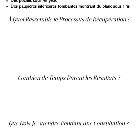
Des poches sous les yeux
Des paupières inférieures tombantes montrant du blanc sous l'iris
À Quoi Ressemble le Processus de Récupération ?
La récupération après une blépharoplastie implique
généralement un certain gonflement et des ecchymoses,
qui peuvent durer quelques semaines. La plupart des
patients peuvent reprendre le travail et les activités
normales dans les 10 à 14 jours. Il est important de suivre
les instructions de soins post-opératoires du chirurgien
pour assurer une guérison appropriée.
Combien de Temps Durent les Résultats ?
Les résultats de la blépharoplastie peuvent durer de
nombreuses années. Bien que le processus de
vieillissement continue, la plupart des patients trouvent
que leurs yeux paraissent plus jeunes et plus rafraîchis
longtemps après l'intervention.
Que Dois-je Attendre Pendant une Consultation ?
Pendant une consultation, le chirurgien évaluera vos