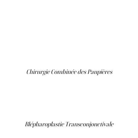
suppression ou le repositionnement des dépôts de
graisse et le resserrement de la peau lâche pour réduire
les poches et les cernes.
Comment le Lifting des Paupières Inférieures est Réalisé
L'incision pour un lifting des paupières inférieures est
généralement faite juste en dessous de la ligne des cils
inférieurs. Le chirurgien retire ou repositionne la graisse,
resserre les muscles et découpe l'excès de peau avant de
fermer l'incision.
Chirurgie Combinée des Paupières
Pour les personnes ayant des préoccupations
concernant à la fois les paupières supérieures et
inférieures, une chirurgie combinée peut être réalisée.
Cette approche traite les deux ensembles de paupières
en une seule session chirurgicale, offrant un
rajeunissement complet.
Blépharoplastie Transconjonctivale
Cette technique est utilisée principalement pour la