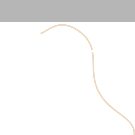
La blépharoplastie, communément appelée chirurgie des
paupières, est une procédure cosmétique conçue pour
améliorer l'apparence des paupières. Que vous
souhaitiez traiter les
paupières supérieures tombantes
ou
les poches sous les yeux, la blépharoplastie peut offrir un
aspect plus jeune et reposé. Dans ce guide complet,
nous explorerons les différentes techniques de
blépharoplastie, répondrons aux questions fréquemment
posées et discuterons des avantages de cette chirurgie
esthétique populaire.
Prendre un Rendez-vous