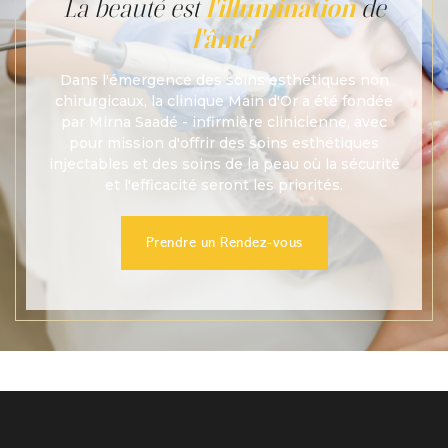
La beauté est
l'illumination
de
l'âme!
Dans l'émergence des soins esthétiques non
chirurgicaux, la clinique Main d'Or a été fondée
par Mirna Saadé - infirmière clinicienne, avec
pour mission d'offrir des soins esthétiques
injectables et des soins de la peau où la sécurité
et l'efficacité seront les priorités.
Prendre un Rendez-vous