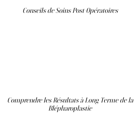
Conseils de Soins Post-Opératoires
Après votre blépharoplastie, il est essentiel de suivre les
directives de soins post-opératoires fournies par votre
chirurgien pour une récupération en douceur. Appliquer
des compresses froides peut aider à réduire l'enflure et
les ecchymoses, et garder la tête surélevée pendant le
sommeil peut accélérer la guérison. Évitez les activités
intenses et protégez vos yeux de l'exposition au soleil en
portant des lunettes de soleil. Des rendez-vous de suivi
seront planifiés pour surveiller votre progression de
guérison et répondre à vos préoccupations.
Comprendre les Résultats à Long Terme de la
Blépharoplastie
Bien que la blépharoplastie offre des résultats durables, il
est important d'avoir des attentes réalistes concernant le
processus de vieillissement. La procédure peut améliorer
de manière spectaculaire l'apparence de vos paupières,