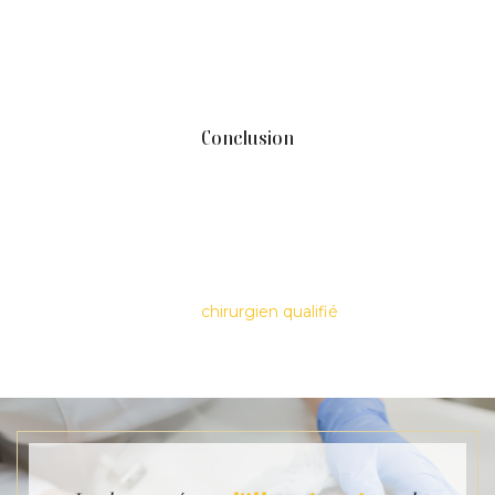
endommagées et en stimulant la croissance de nouvelles
cellules, cette procédure aide à réduire les ridules et à
resserrer les paupières.
Conclusion
La blépharoplastie est un moyen efficace de rajeunir
l'apparence de vos yeux, offrant un aspect plus jeune et
alerte. Que vous envisagiez un lifting des paupières
supérieures ou inférieures, ou une combinaison des
deux, comprendre les techniques et le processus de
récupération peut vous aider à prendre une décision
éclairée. Consultez un
chirurgien qualifié
pour déterminer
la meilleure approche pour vos besoins et obtenir les
résultats souhaités.