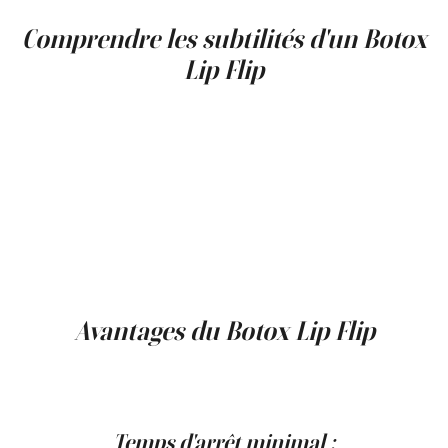
Comprendre les subtilités d'un Botox
Lip Flip
Le
lèvre Botox
est idéal pour ceux qui apprécient la
subtilité dans les améliorations cosmétiques.
Contrairement aux traitements plus agressifs qui
modifient considérablement l'apparence, le lip flip se
concentre sur l'affinement de ce qui est déjà là. Cette
technique en fait un favori pour ceux qui désirent une
légère amélioration qui complète leurs traits naturels. Il
s'agit d'affiner la lèvre supérieure d'une manière qui
améliore la symétrie faciale globale et l'équilibre sans
submerger les proportions naturelles du visage.
Avantages du Botox Lip Flip
Au-delà de ses résultats subtils et naturels, le
lèvre
Botox
offre plusieurs avantages qui en font une option
attrayante pour l'amélioration des lèvres :
Temps d'arrêt minimal :