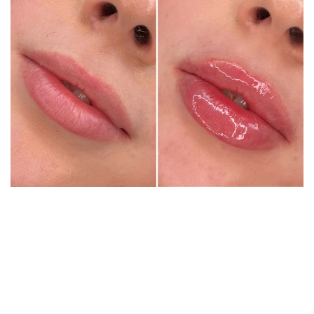
Les résultats naturels du
lèvre Botox
sont un avantage
clé pour de nombreux patients. Contrairement aux fillers
pour lèvres, qui peuvent parfois créer un aspect
surchargé ou artificiel, le
lèvre Botox
améliore
subtilement votre forme de lèvres existante. Cela en fait
une excellente option pour ceux qui veulent atteindre un
bord de lèvres plus défini sans avoir l'air d'avoir subi des
"travaux". L'amélioration subtile peut également booster