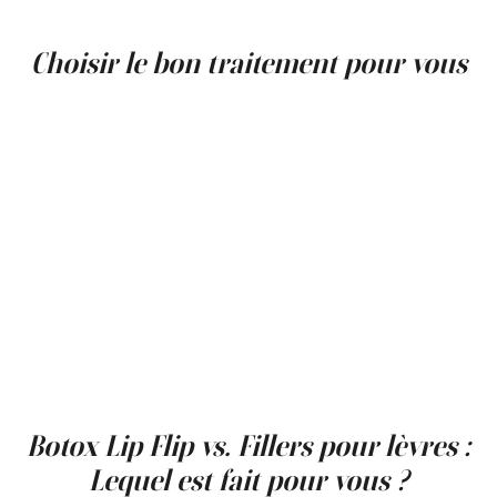
rencontrez des effets secondaires préoccupants,
assurez-vous de contacter votre médecin rapidement.
Choisir le bon traitement pour vous
En fin de compte, le meilleur choix entre un Botox Lip
Flip et des fillers dermiques dépend de vos objectifs
esthétiques et préférences individuelles. Si vous désirez
une amélioration subtile qui définit vos lèvres sans
ajouter de volume significatif, le lip flip pourrait être la
solution idéale. Cependant, si votre objectif est d'obtenir
une augmentation plus dramatique de la taille et du
volume des lèvres, les fillers pourraient être mieux
adaptés. Consulter un professionnel de santé qualifié
expérimenté dans les deux procédures est crucial pour
déterminer l'option la plus adaptée pour vous. Ils
peuvent vous aider à atteindre vos résultats souhaités
tout en garantissant une expérience de traitement sûre
et efficace.
Botox Lip Flip vs. Fillers pour lèvres :
Lequel est fait pour vous ?