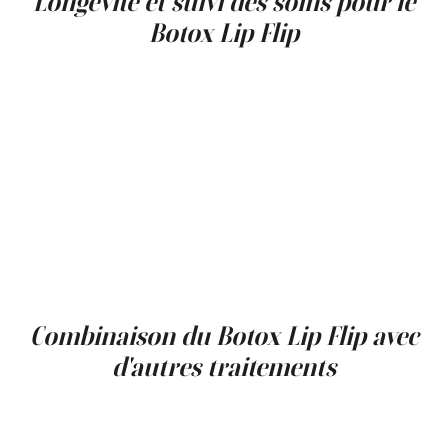
Longévité et suivi des soins pour le
Botox Lip Flip
Un aspect essentiel des traitements de
lèvre Botox
est
de comprendre la durée des résultats et de planifier des
soins de suivi. Bien que les résultats durent
généralement de 2 à 4 mois, il est crucial de planifier des
rendez-vous futurs pour maintenir le résultat souhaité.
Cet engagement continu peut influencer la décision de
choisir ce traitement, car un entretien régulier est
nécessaire pour préserver les améliorations subtiles
obtenues avec le lip flip. Les patients doivent discuter de
leurs objectifs esthétiques à long terme avec leur
prestataire pour assurer une apparence cohérente et
satisfaisante.
Combinaison du Botox Lip Flip avec
d'autres traitements
Pour ceux qui cherchent à maximiser leurs améliorations
cosmétiques, combiner un Botox Lip Flip avec d'autres
traitements non chirurgicaux peut offrir des résultats