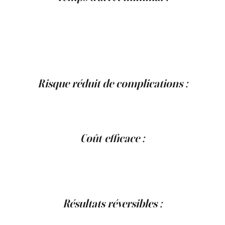
Contrairement à certaines procédures cosmétiques, le
lèvre Botox
ne nécessite pratiquement aucun temps
d'arrêt. Vous pouvez reprendre la plupart de vos activités
quotidiennes immédiatement après votre rendez-vous,
ce qui en fait un choix pratique pour les emplois du
temps chargés.
Risque réduit de complications :
Étant donné que la procédure est peu invasive, le risque
de complications associées à la chirurgie traditionnelle
est considérablement réduit.
Coût-efficace :
Par rapport aux fillers pour lèvres, le
lèvre Botox
est
généralement une option plus abordable, surtout en
tenant compte de la nécessité de traitements répétés
avec des fillers pour maintenir le volume.
Résultats réversibles :
La nature temporaire du
lèvre Botox
peut être un aspect