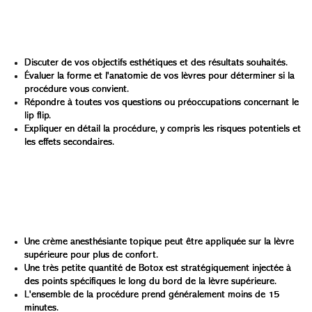
une consultation avec un professionnel de santé qualifié
est essentielle. Durant cette consultation, votre médecin
va :
Discuter de vos objectifs esthétiques et des résultats souhaités.
Évaluer la forme et l'anatomie de vos lèvres pour déterminer si la
procédure vous convient.
Répondre à toutes vos questions ou préoccupations concernant le
lip flip.
Expliquer en détail la procédure, y compris les risques potentiels et
les effets secondaires.
Une fois que vous et votre médecin décidez que le lip flip
vous convient, le traitement lui-même est un processus
rapide et simple. Voici ce à quoi vous pouvez vous
attendre :
Une crème anesthésiante topique peut être appliquée sur la lèvre
supérieure pour plus de confort.
Une très petite quantité de Botox est stratégiquement injectée à
des points spécifiques le long du bord de la lèvre supérieure.
L'ensemble de la procédure prend généralement moins de 15
minutes.