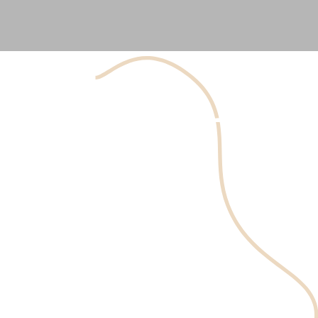
Le Botox Lip Flip implique le placement précis
d'injections de toxine botulique le long du bord supérieur
des lèvres. Cela détend les muscles environnants et
provoque un léger recourbement de la lèvre vers
l'extérieur, créant l'apparence d'une lèvre plus pleine et
mieux définie. La procédure est rapide, ne prenant
généralement que quelques minutes, et les résultats
peuvent durer de 3 à 4 mois.
Prendre un Rendez-vous