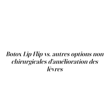
complets. Par exemple, l'ajout d'un filler dermique léger à
d'autres parties des lèvres ou l'adressage des zones
adjacentes comme les fines lignes autour de la bouche
peut améliorer les effets de rajeunissement. Cette
approche holistique permet aux individus d'atteindre une
réjuvénation plus prononcée mais naturelle, tirant le
meilleur parti de leurs procédures cosmétiques en
abordant plusieurs préoccupations lors d'une seule
visite.
Botox Lip Flip vs. autres options non
chirurgicales d'amélioration des
lèvres
Le
lèvre Botox
n'est pas la seule option non chirurgicale
pour l'amélioration des lèvres. D'autres procédures,
telles que le blushing des lèvres avec tatouage
cosmétique, peuvent également ajouter une définition
subtile et de la couleur aux lèvres. Cependant, le blushing
des lèvres est une option plus permanente que le Botox
Lip Flip, et les résultats peuvent varier selon la