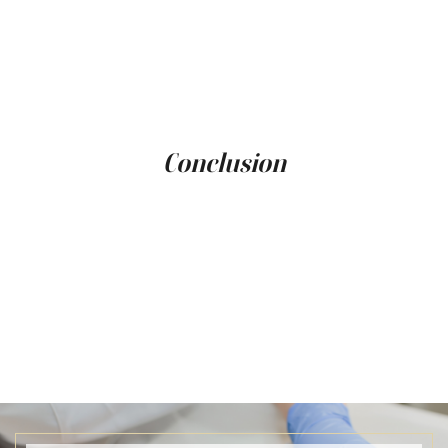
environ 2 à 4 mois. Étant donné que la procédure
implique une plus petite quantité de Botox que d'autres
traitements, la durée peut varier en fonction de facteurs
individuels tels que la force musculaire et le taux
métabolique. Pour maintenir l'apparence du lip flip, des
traitements répétés sont nécessaires à mesure que les
effets commencent à diminuer.
Conclusion
Le Botox Lip Flip est un excellent choix pour les
personnes cherchant un changement subtil dans le
contour de leurs lèvres. C'est une procédure efficace,
rapide et sûre qui améliore la forme naturelle des lèvres
sans le volume ajouté des fillers. À la Clinique Main d'Or,
nous offrons des consultations personnalisées pour
aider à déterminer les meilleures options d'amélioration
des lèvres en fonction de vos objectifs et préférences
esthétiques.