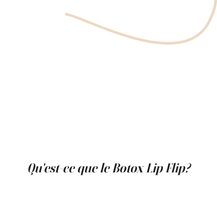
Qu'est-ce que le Botox Lip Flip?
Le Botox Lip Flip implique le placement précis
d'injections de toxine botulique le long du bord supérieur
des lèvres. Cela détend les muscles environnants et
provoque un léger recourbement de la lèvre vers