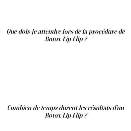
parfait pour ceux qui veulent une amélioration naturelle
plutôt qu'une bouche plus pulpeuse. De plus, le lip flip
est moins invasif et a un temps de récupération plus
court par rapport aux fillers.
Que dois-je attendre lors de la procédure de
Botox Lip Flip ?
La procédure de Botox Lip Flip est rapide et prend
généralement seulement quelques minutes. Une petite
quantité de Botox est injectée dans le muscle juste au-
dessus de la lèvre supérieure. L'objectif est de détendre
le muscle, permettant à la lèvre de se courber
légèrement vers l'extérieur, ce qui améliore la forme
naturelle et augmente la visibilité de la lèvre supérieure.
Les injections sont peu invasives et les patients
ressentent généralement peu ou pas d'inconfort.
Combien de temps durent les résultats d'un
Botox Lip Flip ?
Les résultats d'un Botox Lip Flip durent généralement