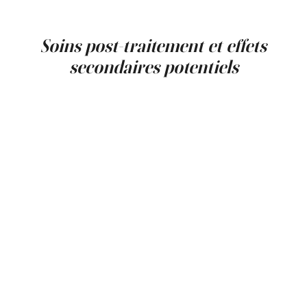
une expérience positive avec le Botox Lip Flip et obtenir
de beaux résultats naturels.
Soins post-traitement et effets
secondaires potentiels
Après votre traitement de Botox Lip Flip, certains effets
secondaires mineurs comme des rougeurs temporaires,
un gonflement ou des ecchymoses aux sites d'injection
peuvent survenir. Celles-ci se résolvent généralement en
quelques jours. Il est important d'éviter de toucher ou de
frotter excessivement la zone des lèvres et de minimiser
l'exposition au soleil pendant au moins 24 heures après
le traitement.
Bien que rares, des effets secondaires plus graves
comme une faiblesse musculaire temporaire ou une
asymétrie des lèvres peuvent survenir. Cependant, ceux-
ci sont généralement légers et disparaissent en quelques
semaines à mesure que le Botox s'estompe. Si vous