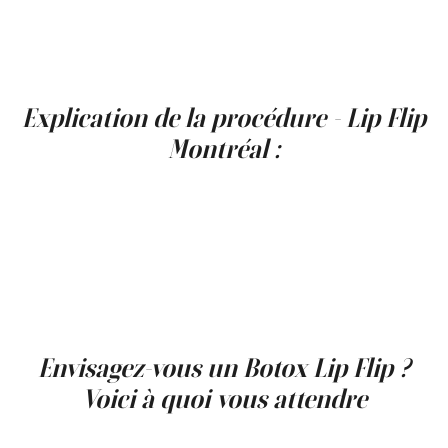
l'extérieur, créant l'apparence d'une lèvre plus pleine et
mieux définie. La procédure est rapide, ne prenant
généralement que quelques minutes, et les résultats
peuvent durer de 3 à 4 mois.
Explication de la procédure - Lip Flip
Montréal :
Pendant un traitement de
lèvre Botox
, une petite
quantité de Botox est injectée dans le muscle juste au-
dessus de la lèvre, ce qui provoque le léger soulèvement
et l'extension vers l'extérieur de la partie supérieure de la
lèvre. Le processus est presque indolore, ne nécessite
aucun temps d'arrêt, et les résultats sont visibles
quelques jours après le traitement, atteignant leur plein
effet en environ deux semaines.
Envisagez-vous un Botox Lip Flip ?
Voici à quoi vous attendre
Avant de planifier un rendez-vous pour un
lèvre Botox
,