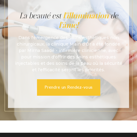
La beauté est
l'illumination
de
l'âme!
Dans l'émergence des soins esthétiques non
chirurgicaux, la clinique Main d'Or a été fondée
par Mirna Saadé - infirmière clinicienne, avec
pour mission d'offrir des soins esthétiques
injectables et des soins de la peau où la sécurité
et l'efficacité seront les priorités.
Prendre un Rendez-vous