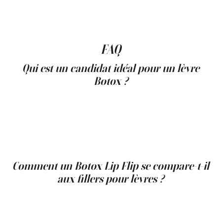
votre beauté et votre satisfaction sont nos principales
priorités.
‍FAQ
Qui est un candidat idéal pour un lèvre
Botox ?
Les personnes recherchant une amélioration subtile de
la courbe naturelle de leurs lèvres et celles dont la lèvre
supérieure se retire lorsqu'elles sourient peuvent trouver
le Botox Lip Flip particulièrement bénéfique. Il est idéal
pour ceux qui recherchent des résultats temporaires
sans l'engagement du volume ajouté par les fillers.
Comment un Botox Lip Flip se compare-t-il
aux fillers pour lèvres ?
Contrairement aux fillers qui ajoutent du volume, le Botox
Lip Flip améliore subtilement la forme de vos lèvres en
faisant basculer la lèvre supérieure vers l'extérieur. C'est