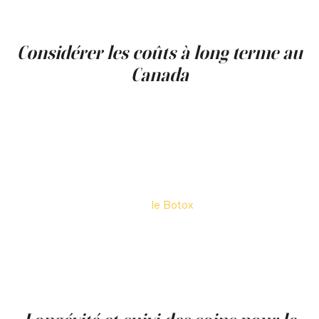
votre confiance et vous rendre plus à l'aise dans votre
peau.
Considérer les coûts à long terme au
Canada
Bien que le coût initial d'un
lèvre Botox
puisse être
légèrement inférieur à celui des fillers pour lèvres, il est
important de prendre en compte le coût de l'entretien au
fil du temps. Étant donné que le Botox s'estompe après
quelques mois, vous aurez besoin de traitements répétés
pour maintenir vos résultats souhaités. Selon votre
niveau de correction souhaité et la rapidité avec laquelle
votre corps métabolise
le Botox
, vous pouvez avoir
besoin d'injections de retouche tous les 3 à 4 mois. En
revanche, certains fillers dermiques peuvent durer de 6 à
12 mois ou même plus longtemps. Consulter votre
médecin à propos de vos besoins individuels et de votre
budget peut vous aider à déterminer l'option la plus
rentable à long terme.