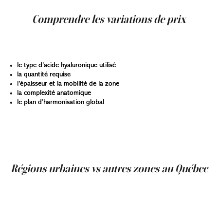
correction est nécessaire à l’aide d’hyaluronidase.
Comprendre les variations de prix
Le prix de l’injection d’acide hyaluronique au Québec est
influencé par plusieurs paramètres :
le type d’acide hyaluronique utilisé
la quantité requise
l’épaisseur et la mobilité de la zone
la complexité anatomique
le plan d’harmonisation global
Chaque visage étant unique, il est normal que les besoins
varient d’une personne à l’autre. Une évaluation
personnalisée peut déterminer le volume exact et la
stratégie la plus appropriée.
Régions urbaines vs autres zones au Québec
Les tarifs à Montréal peuvent différer légèrement de
ceux des régions en raison de la concentration de
cliniques médico-esthétiques, de la demande plus élevée
et de la diversité des technologies disponibles. Ces