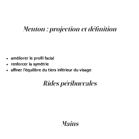
n’est pas de supprimer complètement cette ligne — qui
fait partie de l’expression naturelle — mais d’en adoucir
l’apparence.
Menton : projection et définition
L’acide hyaluronique permet de projeter ou définir le
menton sans chirurgie. Il peut :
améliorer le profil facial
renforcer la symétrie
affiner l’équilibre du tiers inférieur du visage
Rides péribuccales
Les fines rides autour de la bouche, parfois accentuées
par des facteurs comme le soleil ou le tabagisme,
peuvent être adoucies par des micro-quantités d’acide
hyaluronique.
Mains
Les mains peuvent également bénéficier d’un traitement