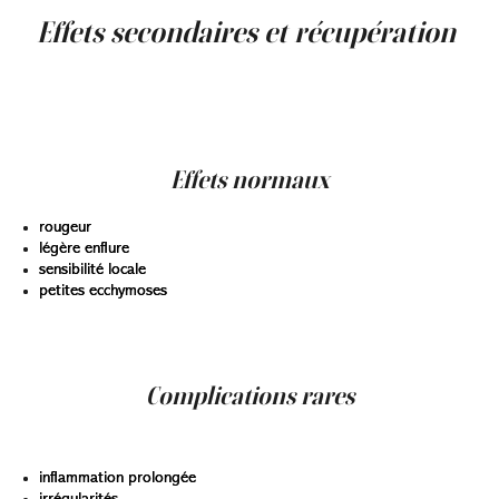
Effets secondaires et récupération
Les agents de comblement à base d’acide hyaluronique
sont reconnus pour leur sécurité. Toutefois, comme tout
traitement médical, certains effets secondaires peuvent
survenir.
Effets normaux
rougeur
légère enflure
sensibilité locale
petites ecchymoses
Ces manifestations s’estompent généralement
rapidement.
Complications rares
Elles peuvent inclure :
inflammation prolongée
irrégularités