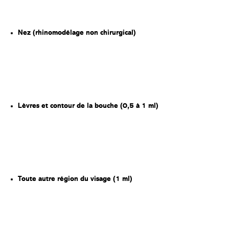
larmes lorsque l’acide hyaluronique permet d’atténuer le
creux et l’ombre associés.
Nez (rhinomodélage non chirurgical)
300 $ à 550 $ + tx
Le prix dépend de la correction souhaitée, par exemple
une amélioration subtile du profil ou un rééquilibrage des
lignes nasales.
Lèvres et contour de la bouche (0,5 à 1 ml)
280 $ à 500 $ + tx
La variation dépend du type de gel, qu’il s’agisse d’un
hydratant très souple ou d’un gel légèrement plus
structuré pour définir le contour.
Toute autre région du visage (1 ml)
550 $ + tx
Cette catégorie inclut des zones comme les joues, les
pommettes, le menton ou les sillons nasogéniens, selon