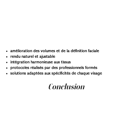
de la clinique met l’accent sur la précision, la sécurité et
l’équilibre naturel du résultat. Grâce à une sélection de
produits adaptés et à une analyse faciale complète, les
traitements répondent aux besoins les plus courants tels
que la perte de volume, les cernes creux, les irrégularités
du contour ou l’hydratation insuffisante de la peau. Parmi
les avantages observés :
amélioration des volumes et de la définition faciale
rendu naturel et ajustable
intégration harmonieuse aux tissus
protocoles réalisés par des professionnels formés
solutions adaptées aux spécificités de chaque visage
Conclusion
L’injection d’acide hyaluronique occupe aujourd’hui une
place centrale dans l’esthétique médico-faciale au
Québec. Grâce à sa polyvalence, sa sécurité et sa capacité
à offrir des résultats naturels et immédiats, cet agent de
comblement demeure l’une des solutions les plus
appréciées pour restaurer les volumes, harmoniser les