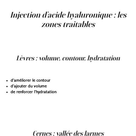
résultat souhaité.
Injection d’acide hyaluronique : les
zones traitables
La polyvalence de l’acide hyaluronique en fait l’un des
agents de comblement les plus utilisés pour corriger ou
embellir différentes zones du visage et du corps.
Lèvres : volume, contour, hydratation
L’injection d’acide hyaluronique dans les lèvres permet :
d’améliorer le contour
d’ajouter du volume
de renforcer l’hydratation
Certaines formulations très souples permettent un
rendu naturel, sans rigidité. Les objectifs peuvent varier
selon l’anatomie : correction d’asymétrie, amélioration de
la définition ou simple revitalisation.
Cernes : vallée des larmes