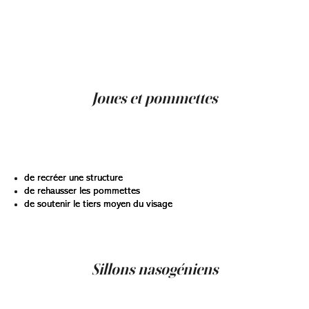
La zone des cernes creux, aussi appelée vallée des
larmes, peut être traitée avec un gel d’acide hyaluronique
spécifiquement conçu pour les zones fines. L’objectif est
de réduire l’ombre créée par le creux, améliorant ainsi l’air
reposé.
Joues et pommettes
L’injection au niveau des joues et pommettes vise à
restaurer les volumes profonds qui diminuent avec le
vieillissement. Cette technique permet :
de recréer une structure
de rehausser les pommettes
de soutenir le tiers moyen du visage
C’est aussi une approche importante dans plusieurs
plans de Global Facial Makeover.
Sillons nasogéniens
Le traitement du sillon nasogénien consiste à combler le
creux qui se forme entre le nez et la bouche. L’objectif