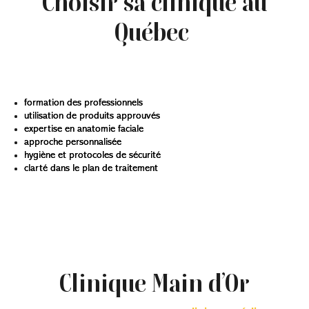
Choisir sa clinique au
Québec
Pour choisir un lieu de traitement au Québec, plusieurs
critères méritent attention :
formation des professionnels
utilisation de produits approuvés
expertise en anatomie faciale
approche personnalisée
hygiène et protocoles de sécurité
clarté dans le plan de traitement
Il est important de poser des questions sur les
techniques utilisées et les types d’agents de
comblement proposés. Vous pouvez également
consulter la page dédiée aux services pour mieux
comprendre les approches de rajeunissement offertes.
Clinique Main d’Or