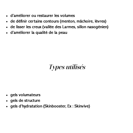
permet :
d’améliorer ou restaurer les volumes
de définir certains contours (menton, mâchoire, lèvres)
de lisser les creux (vallée des Larmes, sillon nasogénien)
d’améliorer la qualité de la peau
L’injection d’acide hyaluronique est donc une approche
qui s’intègre aisément dans un plan global de
rajeunissement ou d’harmonisation du visage.
Types utilisés
En clinique, on retrouve plusieurs types d’acide
hyaluronique :
gels volumateurs
gels de structure
gels d’hydratation (Skinbooster, Ex : Skinvive)
Chaque type répond à un besoin spécifique. Les
professionnels choisissent la formulation en fonction
des objectifs anatomiques, de l’épaisseur de la peau et du