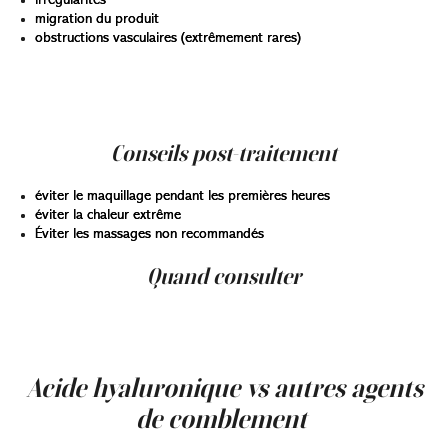
migration du produit
obstructions vasculaires (extrêmement rares)
Les professionnels formés appliquent des techniques
sécuritaires et suivent des protocoles précis pour réduire
ces risques.
Conseils post-traitement
éviter le maquillage pendant les premières heures
éviter la chaleur extrême
Éviter les massages non recommandés
Quand consulter
Si une douleur importante, un changement de coloration
de la peau ou un inconfort inhabituel apparaît, il est
essentiel de demander une évaluation rapide.
Acide hyaluronique vs autres agents
de comblement