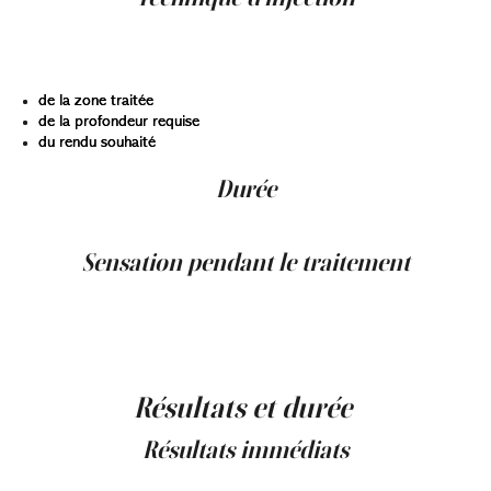
Les professionnels peuvent utiliser l’aiguille ou la canule
en fonction :
de la zone traitée
de la profondeur requise
du rendu souhaité
Durée
Une séance dure généralement entre 30 et 60 minutes.
Sensation pendant le traitement
La majorité des gels d’acide hyaluronique contient un
anesthésiant local, ce qui rend le traitement confortable.
Certaines zones comme les lèvres peuvent être plus
sensibles, mais la sensation demeure brève.
Résultats et durée
Résultats immédiats
Les résultats sont visibles dès la fin de la séance.