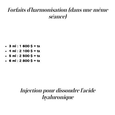
les objectifs esthétiques établis lors de l’évaluation.
Forfaits d’harmonisation (dans une même
séance)
Lorsque plusieurs zones nécessitent une correction ou
un soutien volumétrique dans le cadre d’un Global Facial
Makeover, des forfaits peuvent être envisagés :
3 ml : 1 600 $ + tx
4 ml : 2 100 $ + tx
5 ml : 2 500 $ + tx
6 ml : 2 800 $ + tx
Ces forfaits facilitent la planification d’un traitement
harmonisé lorsque plusieurs zones structurales sont
impliquées.
Injection pour dissoudre l’acide
hyaluronique
150 $ + tx
Ce tarif s’applique lorsqu’un ajustement ou une