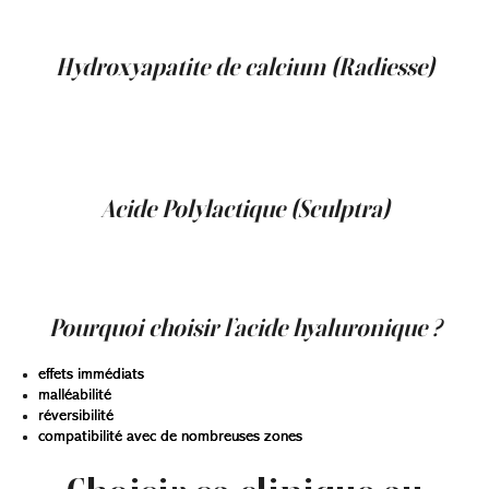
L’acide hyaluronique n’est pas le seul agent de
comblement utilisé en esthétique médicale.
Hydroxyapatite de calcium (Radiesse)
Cet agent volumateur stimule également la production
de collagène et offre un résultat plus durable. Il est
souvent utilisé pour renforcer la structure et améliorer la
qualité de la peau.
Acide Polylactique (Sculptra)
Cet agent agit principalement en stimulant la production
de collagène. Les résultats apparaissent
progressivement au fil des semaines.
Pourquoi choisir l’acide hyaluronique ?
effets immédiats
malléabilité
réversibilité
compatibilité avec de nombreuses zones