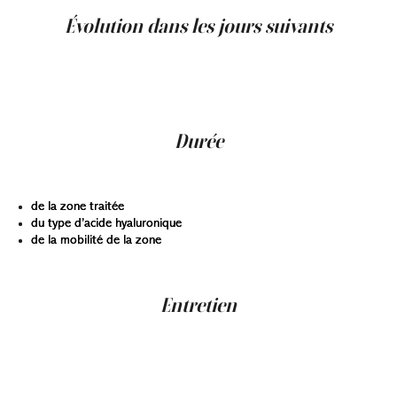
Évolution dans les jours suivants
Un léger œdème peut apparaître, mais il s’estompe
habituellement en quelques heures ou jours. Les
résultats se stabilisent après quelques jours lorsque le
gel s’intègre aux tissus.
Durée
La longévité dépend :
de la zone traitée
du type d’acide hyaluronique
de la mobilité de la zone
En général, l’effet peut durer entre 6 et 18 mois.
Entretien
Certaines zones, comme les lèvres, nécessitent parfois
des retouches plus fréquentes. Une évaluation
personnalisée peut être effectuée avec nos
professionnels afin de déterminer le plan optimal.