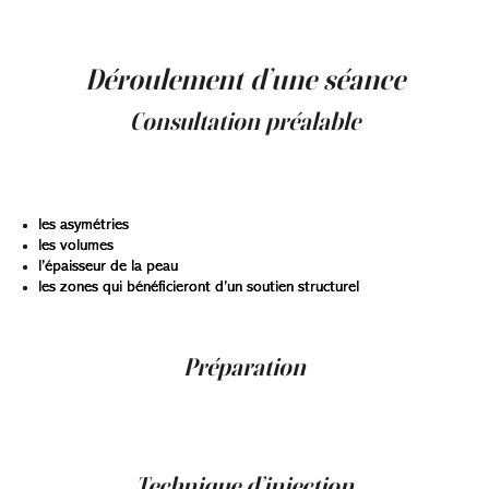
variations demeurent toutefois alignées avec les
standards du marché québécois.
Déroulement d’une séance
Consultation préalable
La première étape consiste à évaluer les objectifs et la
structure faciale. Les professionnels examinent :
les asymétries
les volumes
l’épaisseur de la peau
les zones qui bénéficieront d’un soutien structurel
Cette analyse permet d’établir un plan personnalisé.
Préparation
La peau est nettoyée et parfois légèrement anesthésiée
avec un produit topique. Le choix du type de gel dépend
des objectifs : hydratation, structure ou volume.
Technique d’injection