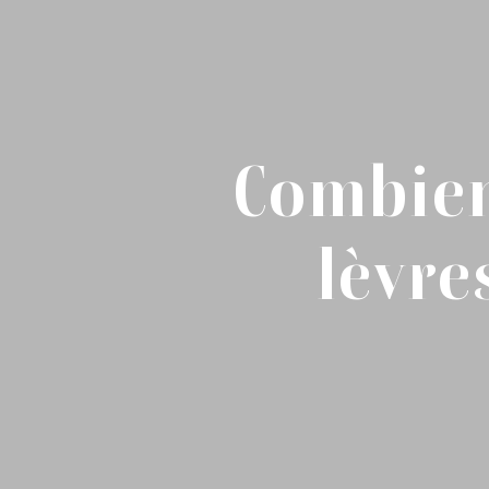
Combien
lèvre