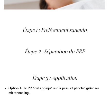
Le vampire facial est un traitement en plusieurs étapes
conçu pour maximiser la régénération cutanée.
Étape 1 : Prélèvement sanguin
Un petit échantillon de sang (environ 10 à 15 ml) est
prélevé, comme lors d’une prise de sang habituelle.
Étape 2 : Séparation du PRP
Le sang est placé dans une centrifugeuse qui tourne
rapidement pour isoler le plasma et les plaquettes des
globules rouges et blancs.
Étape 3 : Application
Option A : le PRP est appliqué sur la peau et pénétré grâce au
microneedling.
Option B : le PRP est injecté dans des zones spécifiques
du visage, souvent associé à de l’acide hyaluronique pour