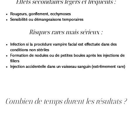
Effets secondaires légers et fréquents :
Rougeurs, gonflement, ecchymoses
Sensibilité ou démangeaisons temporaires
Risques rares mais sérieux :
Infection si la procédure vampire facial est effectuée dans des
conditions non stériles
Formation de nodules ou de petites boules après les injections de
fillers
Injection accidentelle dans un vaisseau sanguin (extrêmement rare)
Selon l’American Academy of Dermatology (AAD), les
effets secondaires sont réduits lorsque la procédure est
réalisée par un professionnel de santé qualifié.
Combien de temps durent les résultats ?
Les résultats durent généralement 12 à 18 mois, selon le
type de peau, l’âge et le mode de vie.
Certains praticiens recommandent une série initiale de 2
à 3 séances espacées d’un mois, suivie de séances