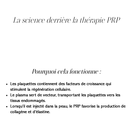
injections combinées avec des produits de comblement
à base d’acide hyaluronique.
La science derrière la thérapie PRP
Le plasma riche en plaquettes (PRP) n’est pas une
découverte récente : il est utilisé en médecine depuis les
années 1970. Les chirurgiens orthopédistes, les
dentistes et les spécialistes en médecine sportive y ont
eu recours pour accélérer la guérison des articulations,
des ligaments et des tissus.
Pourquoi cela fonctionne :
Les plaquettes contiennent des facteurs de croissance qui
stimulent la régénération cellulaire.
Le plasma sert de vecteur, transportant les plaquettes vers les
tissus endommagés.
Lorsqu’il est injecté dans la peau, le PRP favorise la production de
collagène et d’élastine.
Des études publiées dans
Dermatologic Surgery
et