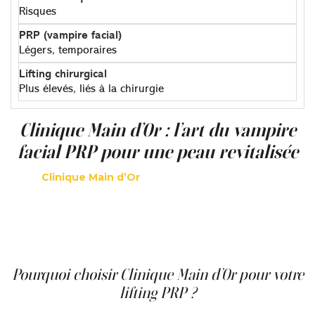
Risques
Légers, temporaires
Plus élevés, liés à la chirurgie
Clinique Main d’Or : l’art du vampire
facial PRP pour une peau revitalisée
Chez
Clinique Main d’Or
, nous sommes spécialisés dans
les traitements médico-esthétiques avancés, fondés sur
la science et réalisés avec le plus grand soin. Notre
lifting PRP (vampire facial)
est effectué selon des
normes médicales strictes afin de garantir sécurité,
confort et résultats visibles.
Pourquoi choisir Clinique Main d’Or pour votre
lifting PRP ?