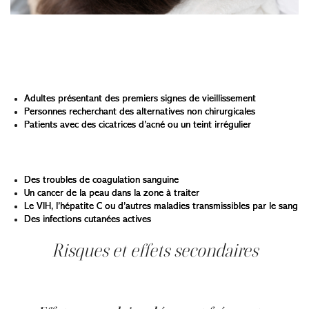
Tout le monde n’est pas un bon candidat pour un lifting
PRP.
Bonnes indications :
Adultes présentant des premiers signes de vieillissement
Personnes recherchant des alternatives non chirurgicales
Patients avec des cicatrices d’acné ou un teint irrégulier
À éviter si vous avez :
Des troubles de coagulation sanguine
Un cancer de la peau dans la zone à traiter
Le VIH, l’hépatite C ou d’autres maladies transmissibles par le sang
Des infections cutanées actives
Risques et effets secondaires
Même si le vampire facial est généralement sûr, il n’est
pas totalement exempt de risques.