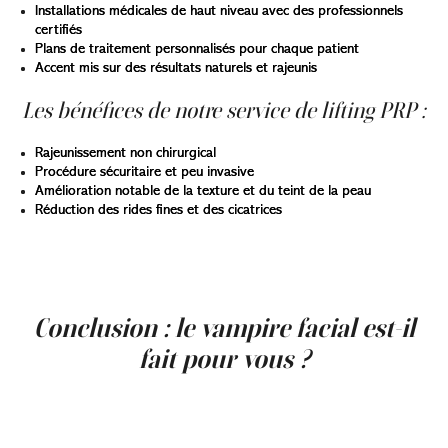
Installations médicales de haut niveau avec des professionnels
certifiés
Plans de traitement personnalisés pour chaque patient
Accent mis sur des résultats naturels et rajeunis
Les bénéfices de notre service de lifting PRP :
Rajeunissement non chirurgical
Procédure sécuritaire et peu invasive
Amélioration notable de la texture et du teint de la peau
Réduction des rides fines et des cicatrices
Lorsque vous confiez votre peau à
Clinique Main d’Or
,
vous choisissez une équipe engagée dans l’expertise, la
transparence et les résultats durables.
Conclusion : le vampire facial est-il
fait pour vous ?
Le vampire facial attire l’attention pour une bonne raison
: il associe la médecine régénérative de pointe aux
objectifs esthétiques. En exploitant le pouvoir de