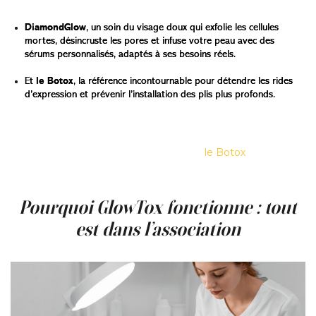
DiamondGlow
, un soin du visage doux qui exfolie les cellules
mortes, désincruste les pores et infuse votre peau avec des
sérums personnalisés, adaptés à ses besoins réels.
Et
le Botox
, la référence incontournable pour détendre les rides
d’expression et prévenir l’installation des plis plus profonds.
Pensez-y comme à un double coup de boost : une partie
éclat, une partie lissage. Le soin prépare votre peau —
propre, hydratée et réceptive. Puis
le Botox
entre en
action pour traiter en profondeur. Ensemble, ils vous
laissent rayonnante, reposée et naturellement rafraîchie.
Pourquoi GlowTox fonctionne : tout
est dans l’association