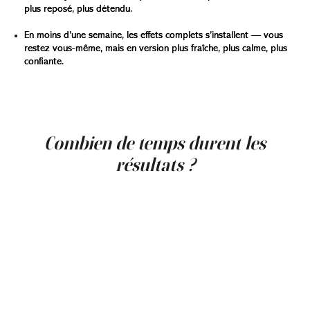
plus reposé, plus détendu.
En moins d’une semaine, les effets complets s’installent — vous
restez vous-même, mais en version plus fraîche, plus calme, plus
confiante.
Pas besoin de vous cacher ou de prévoir un temps de
récupération. Vous repartez comme vous êtes venue —
avec un éclat encore plus radieux.
Combien de temps durent les
résultats ?
Cet éclat post-soin du visage ? Vous en profiterez
pendant
1 à 2 semaines
, et encore plus longtemps si
vous adoptez le soin régulièrement.
La partie
Botox
, elle, agit plus en profondeur et plus
longtemps — environ
3 à 4 mois
. Elle aide à détendre ces
petites lignes liées aux sourires, aux froncements ou aux
clignements des yeux, tout en empêchant de nouvelles
rides de s’installer.