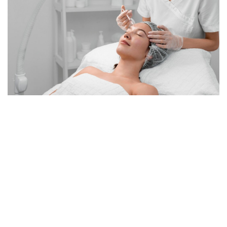
La magie de
GlowTox
réside dans le bon timing — et
dans la façon dont ces deux étapes se complètent
parfaitement.
D’abord,
DiamondGlow
élimine le teint terne : il polit
délicatement la peau morte, désobstrue les pores et
infuse la peau avec des sérums riches qui hydratent et
illuminent instantanément. C’est comme si votre visage
appuyait sur le bouton “reset”.
Ensuite,
le Botox
fait ce qu’il fait de mieux : il détend en
douceur les muscles du visage responsables des rides
d’expression liées aux sourires, aux froncements de