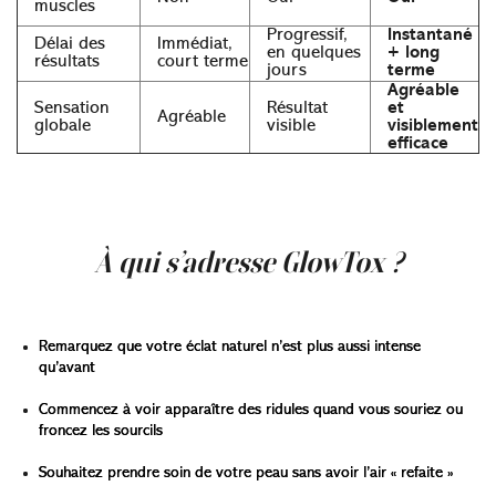
muscles
Progressif,
Instantané
Délai des
Immédiat,
en quelques
+ long
résultats
court terme
jours
terme
Agréable
Sensation
Résultat
et
Agréable
globale
visible
visiblement
efficace
Quand vous recherchez à la fois
éclat et douceur
, sans
compromettre le confort ni la beauté naturelle,
GlowTox
est la réponse.
À qui s’adresse GlowTox ?
GlowTox
est fait pour vous si vous :
Remarquez que votre éclat naturel n’est plus aussi intense
qu’avant
Commencez à voir apparaître des ridules quand vous souriez ou
froncez les sourcils
Souhaitez prendre soin de votre peau sans avoir l’air « refaite »