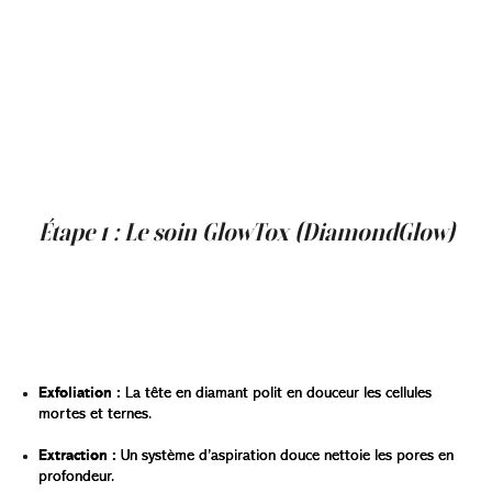
sourcils ou aux clignements des yeux. Quand votre peau
est déjà lisse, rebondie et bien hydratée, le Botox
s’intègre plus harmonieusement — les résultats sont
donc plus doux, plus naturels, plus lumineux.
Le meilleur dans tout ça ? Vous obtenez un éclat
immédiat après le soin, et les bénéfices à long terme de
la prévention des rides. Votre peau ne se contente pas
d’avoir l’air superbe : elle le reste.
Étape 1 : Le soin GlowTox (DiamondGlow)
Votre séance
GlowTox
commence par un soin du visage
qui n’est pas seulement relaxant : c’est un soin haute
performance.
Voici comment le soin GlowTox agit sur votre peau :
Exfoliation :
La tête en diamant polit en douceur les cellules
mortes et ternes.
Extraction :
Un système d’aspiration douce nettoie les pores en
profondeur.