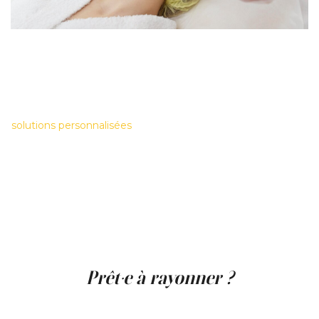
À la
Clinique Main d’Or
, nous proposons le soin
GlowTox
dans le cadre de notre engagement à vous offrir une
peau radieuse et en santé — à tout âge et à chaque étape
de votre vie. Cette combinaison innovante de
DiamondGlow
et
Botox
n’est qu’une des nombreuses
solutions personnalisées
que nous utilisons pour répondre
à l’évolution naturelle de votre peau.
Que vous cherchiez à lisser des ridules, raviver un teint
terne ou simplement entretenir votre éclat, nous
adaptons chaque aspect du soin à vos besoins. Des
sérums personnalisés à la précision du Botox, tout est
pensé pour vous. Avec
GlowTox
— et bien d’autres
traitements avancés — nous vous aidons à retrouver une
peau qui se sent aussi belle qu’elle en a l’air.
Prêt·e à rayonner ?
On pensera que vous avez dormi 10 heures. Ou que vous
rentrez de vacances. Mais en réalité, c’est juste
GlowTox