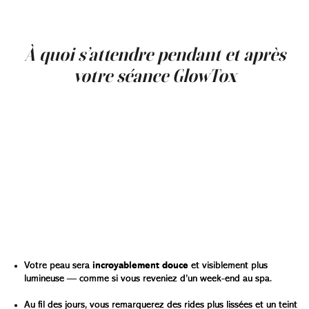
C’est un soin pensé pour répondre à ce dont votre peau
a réellement besoin :
éclat, équilibre et régénération
.
À quoi s’attendre pendant et après
votre séance GlowTox
Faire un soin
GlowTox
, c’est simple, relaxant et
étonnamment rapide. L’ensemble de l’expérience dure
généralement moins d’une heure, ce qui la rend facile à
intégrer dans votre journée — inutile de chambouler
votre emploi du temps. Tout commence par un soin
DiamondGlow
doux et illuminateur, qui exfolie et hydrate
votre peau. Ensuite, le
Botox
est injecté avec précision
aux endroits qui en ont besoin, en fonction de vos
expressions naturelles et de vos objectifs personnels.
Après votre rendez-vous :
Votre peau sera
incroyablement douce
et visiblement plus
lumineuse — comme si vous reveniez d’un week-end au spa.
Au fil des jours, vous remarquerez des rides plus lissées et un teint