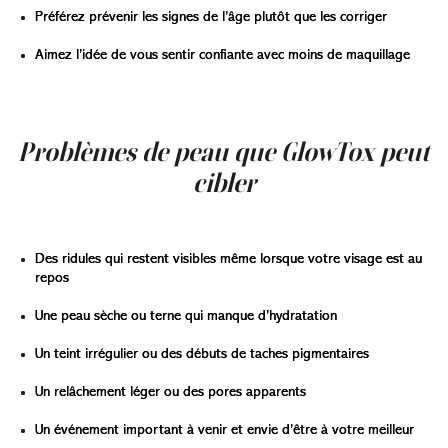
Préférez prévenir les signes de l’âge plutôt que les corriger
Aimez l’idée de vous sentir confiante avec moins de maquillage
Que vous soyez novice en soins du visage ou adepte du
Botox, ce rituel combine le meilleur des deux mondes.
Problèmes de peau que GlowTox peut
cibler
GlowTox est particulièrement adapté si vous présentez :
Des ridules qui restent visibles même lorsque votre visage est au
repos
Une peau sèche ou terne qui manque d’hydratation
Un teint irrégulier ou des débuts de taches pigmentaires
Un relâchement léger ou des pores apparents
Un événement important à venir et envie d’être à votre meilleur