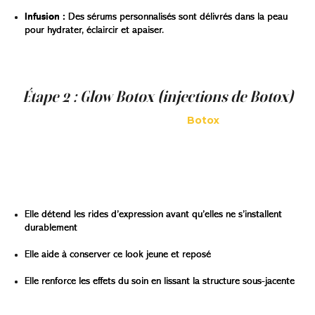
Infusion :
Des sérums personnalisés sont délivrés dans la peau
pour hydrater, éclaircir et apaiser.
C’est le genre de soin qui laisse votre visage ultra-doux et
visiblement plus lumineux, dès la première séance.
Étape 2 : Glow Botox (injections de Botox)
Une fois la peau bien préparée, le
Botox
est injecté avec
précision dans les zones qui ont besoin d’être adoucies
— comme le front, le contour des yeux ou l’espace entre
les sourcils.
Pourquoi cette étape est essentielle :
Elle détend les rides d’expression avant qu’elles ne s’installent
durablement
Elle aide à conserver ce look jeune et reposé
Elle renforce les effets du soin en lissant la structure sous-jacente
Vous n’aurez pas l’air figé — juste reposée. Comme si