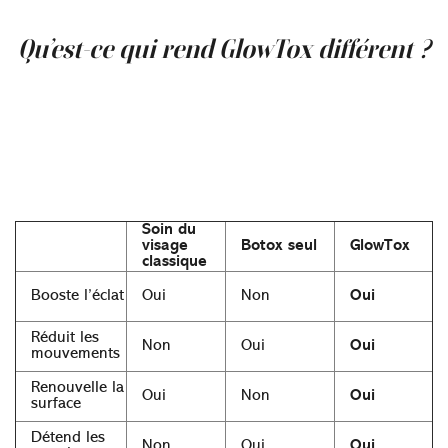
vous reveniez d’une semaine de vacances... tous les jours.
Qu’est-ce qui rend GlowTox différent ?
Ce n’est pas une solution rapide — c’est une solution
intelligente. Alors que de nombreux soins ciblent une
seule couche de la peau,
GlowTox
agit à la fois en surface
et en profondeur, pour des résultats réels, plus durables
et naturellement visibles.
Voici comment il se compare :
Soin du
visage
Botox seul
GlowTox
classique
Booste l’éclat
Oui
Non
Oui
Réduit les
Non
Oui
Oui
mouvements
Renouvelle la
Oui
Non
Oui
surface
Détend les
Non
Oui
Oui