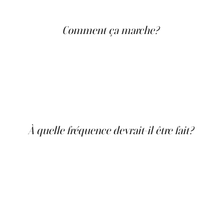
Comment ça marche?
La procédure commence par un nettoyage approfondi et
une exfoliation de la peau. Des sérums contenant de
l'acide hyaluronique, connu pour ses capacités à repulper
la peau, sont appliqués. Le traitement complet dure
environ 30 minutes à une heure, et le meilleur? Pas de
temps d'arrêt!
À quelle fréquence devrait-il être fait?
Les soins du visage OxyGeneo, étant moins exfoliants
que d'autres soins du visage, sont recommandés une fois
par mois. Cependant, consultez toujours un
professionnel avant de subir l'un des avantages du
traitement facial. Beaucoup recommandent ce traitement
comme mesure de prévention, en particulier pour ceux
dans la vingtaine.