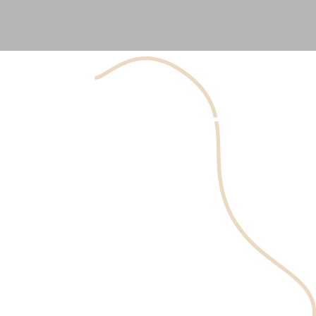
Je suis sûr que nous avons tous entendu parler des
avantages du traitement facial OxyGeneo. C'est le favori
de tous, surtout des célébrités! Pourquoi cela? Parce qu'il
offre de nombreux avantages pour la peau. Il offre un
nettoyage profond de la peau, fonctionne comme un
traitement contre l'acné, et c'est le meilleur traitement
pour les ridules et les rides. Les gens louent ce héros
d'oxygénation de la peau depuis de nombreuses années
maintenant, mais est-ce vraiment le héros que tout le
monde pense? Découvrons-le.
Prendre un Rendez-vous