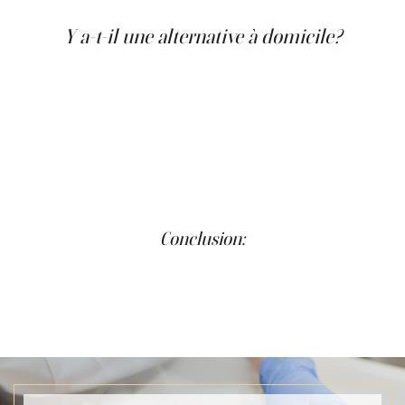
Y a-t-il une alternative à domicile?
Bien qu'il existe des alternatives à domicile dans le
domaine des cosmétiques et des soins de la peau, elles
ne donnent souvent pas les meilleurs résultats. Surtout
pour des Traitements anti-âge sensibles comme
OxyGeneo, il est préférable de faire confiance aux
professionnels. Ne jouez pas avec votre beauté;
choisissez une clinique réputée.
Conclusion:
Le traitement OxyGeneo vaut chaque centime. Faites
confiance à une clinique de beauté professionnelle,
consultez-les et laissez-les travailler leur magie sur votre
peau.