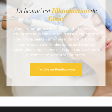
La beauté est
l'illumination
de
l'âme!
Dans l'émergence des soins esthétiques non
chirurgicaux, la clinique Main d'Or a été fondée
par Mirna Saadé - infirmière clinicienne, avec
pour mission d'offrir des soins esthétiques
injectables et des soins de la peau où la sécurité
et l'efficacité seront les priorités.
Prendre un Rendez-vous