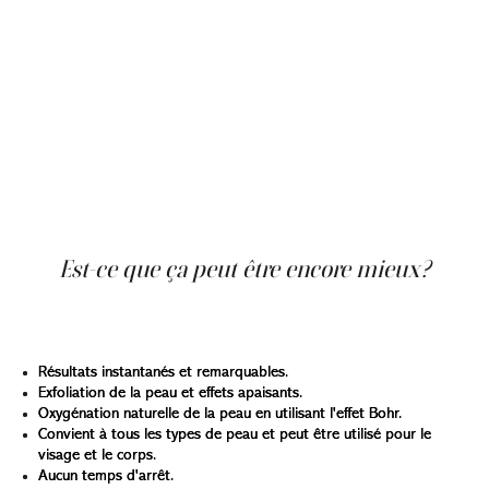
similaire au traitement à l'oxygène mais élève les
traitements faciaux à un nouveau niveau. Ce traitement
utilise l'effet Bohr, un processus naturel dans notre
corps, pour stimuler l'oxygénation de la peau de
l'intérieur. Les résultats? Des effets instantanés et
durables qui peuvent durer jusqu'à trois mois. Et avec des
coûts variables en fonction de la complexité du
traitement, c'est un investissement pour une peau
radieuse.
Est-ce que ça peut être encore mieux?
Absolument. Le traitement facial OxyGeneo est rempli
d'avantages:
Résultats instantanés et remarquables.
Exfoliation de la peau et effets apaisants.
Oxygénation naturelle de la peau en utilisant l'effet Bohr.
Convient à tous les types de peau et peut être utilisé pour le
visage et le corps.
Aucun temps d'arrêt.