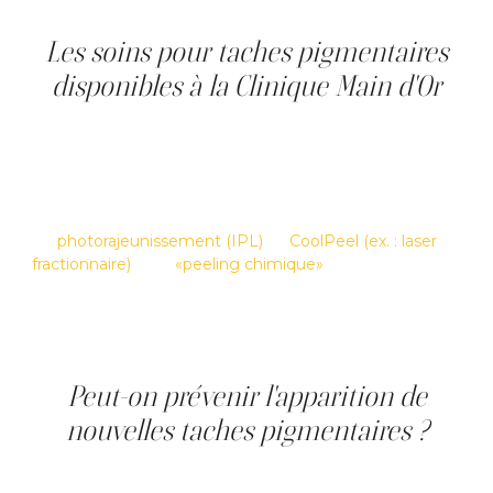
professionnel.
Les soins pour taches pigmentaires
disponibles à la Clinique Main d'Or
À la Clinique Main d'Or, les professionnels évaluent le
type exact de tache pigmentaire, le phototype et les
antécédents cutanés avant de proposer un protocole
personnalisé. Trois soins médico-esthétiques sont
disponibles pour les taches brunes : le
photorajeunissement (IPL)
, le
CoolPeel (ex. : laser
fractionnaire)
et le
«peeling chimique»
. Le choix du soin
dépend du type de tache identifié et des objectifs du
client, et non d'un protocole standard. Une consultation
initiale permet d'éviter les erreurs courantes et d'établir
un plan de soins adapté.
Peut-on prévenir l'apparition de
nouvelles taches pigmentaires ?
Les facteurs non modifiables, comme le phototype clair
ou la prédisposition génétique, augmentent le risque