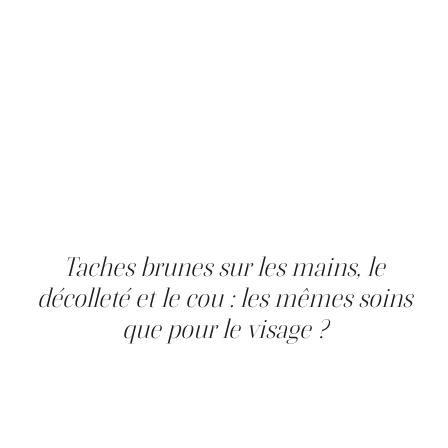
mais ne déterminent pas l'évolution si la prévention est
rigoureuse. Parmi les facteurs modifiables, l'exposition
solaire sans protection, le tabac, une alimentation pauvre
en antioxydants et le stress chronique sont tous des
facteurs aggravants reconnus de l'hyperpigmentation. La
prévention primaire passe par la protection solaire
quotidienne (indice à 50 ou plus) et l'utilisation régulière
de soins antioxydants. Un suivi annuel auprès d'un
professionnel en clinique médico-esthétique permet
d'intervenir tôt sur les nouvelles lésions avant qu'elles ne
s'installent en profondeur dans l'épiderme.
Taches brunes sur les mains, le
décolleté et le cou : les mêmes soins
que pour le visage ?
Les taches de vieillesse et les lentigos solaires
apparaissent fréquemment sur le dos des mains, le cou
et le décolleté, des zones souvent exposées au soleil et
négligées dans les soins quotidiens. Les soins médico-