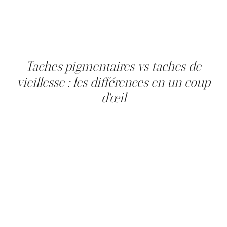
solaire cumulée sur plusieurs décennies, qui a
progressivement déréglé la production de mélanine. Le
lentigo est bénin dans la quasi-totalité des cas, mais
toute modification de taille, de couleur ou de forme
justifie un suivi professionnel.
Taches pigmentaires vs taches de
vieillesse : les différences en un coup
d'œil
Le lentigo solaire (tache de vieillesse) présente des
bords nets, une couleur uniforme, et apparaît sur les
zones exposées au soleil sous l'effet des UV et de l'âge ;
le photorajeunissement ou le laser constitue le soin
indiqué. Le mélasma se distingue par ses bords flous, sa
distribution symétrique sur le front et les joues, et son
origine hormonale ; le «peeling chimique» ou une crème
dépigmentante est privilégié en première intention.
L'hyperpigmentation post-inflammatoire, tache isolée
consécutive à l'acné, répond à un «peeling chimique»
ciblé. Les taches de rousseur, petites et multiples sur