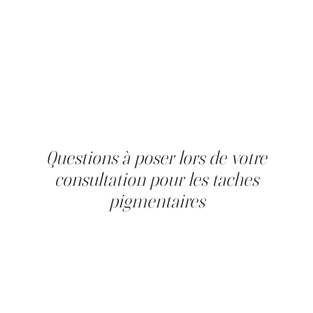
esthétiques disponibles pour le visage s'appliquent
également à ces zones, avec des adaptations de
paramètres selon l'épaisseur et la sensibilité de la peau.
Le photorajeunissement (IPL) est particulièrement
efficace pour traiter les surfaces étendues, comme le
décolleté, où les taches de soleil du visage se mêlent aux
taches brunes diffuses de la peau. La peau du cou et du
décolleté étant plus fine, la récupération peut être
légèrement plus longue, un point à anticiper dans la
planification du protocole.
Questions à poser lors de votre
consultation pour les taches
pigmentaires
Préparer sa consultation permet d'en tirer le meilleur
parti. Cinq questions méritent d'être posées à votre
professionnel : quel est le type exact de ma tache
(lentigo, mélasma, hyperpigmentation post-
inflammatoire) ? Mon phototype est-il compatible avec
un soin au laser ou à l'IPL ? Combien de séances seront