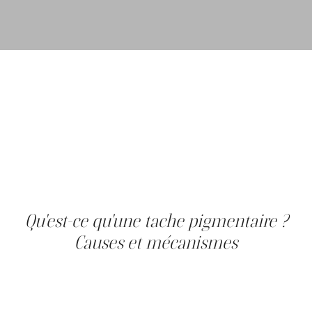
Une tache pigmentaire du visage peut correspondre à un
lentigo solaire, à un mélasma, à une hyperpigmentation
post-inflammatoire ou à une simple tache de rousseur.
Chaque terme recouvre une réalité clinique distincte, et
confondre ces types conduit souvent à des soins
inadaptés. La Clinique Main d'Or accompagne ses clients
dans cette identification avant tout protocole médico-
esthétique. Cet article présente les définitions, les signes
visuels distinctifs et les options de soins disponibles
pour chaque catégorie.
Qu'est-ce qu'une tache pigmentaire ?
Causes et mécanismes
Une tache pigmentaire résulte d'une accumulation
localisée de mélanine produite en excès par les
mélanocytes, les cellules de l'épiderme responsables de
la pigmentation cutanée. Trois grandes origines