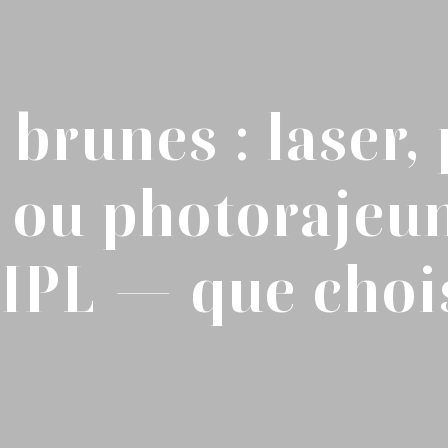
brunes : laser,
 ou photorajeu
 IPL — que chois