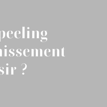
 peeling
nissement
ir ?