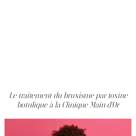
Chez les personnes dont le bruxisme a provoqué une
hypertrophie des masséters, la toxine botulique (ex. :
Botox, Dysport ou autre) produit un double effet : le
soulagement des symptômes musculaires et un
affinement progressif du bas du visage. La mise en repos
du masséter entraîne une atrophie musculaire
progressive. La mâchoire carrée s'ovalise graduellement
sur 4 à 8 semaines après l'injection, modifiant les
proportions du tiers inférieur du visage. Cet avantage
esthétique secondaire est particulièrement apprécié des
personnes dont l'hypertrophie massétérine altère
l'harmonie faciale. Il ne constitue pas l'objectif premier
du soin injectable, mais il est documenté dans la
littérature clinique pour les profils concernés.
Le traitement du bruxisme par toxine
botulique à la Clinique Main d'Or