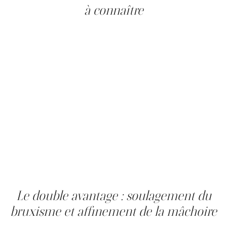
à connaître
Les effets secondaires sont rares mais documentés. Une
légère altération transitoire du sourire (sensation de
rigidité) peut survenir et se résout spontanément en 6 à
8 semaines. Un hématome au point d'injection et une
sécheresse buccale temporaire sont possibles. Une
accentuation paradoxale des symptômes peut être
observée dans les premiers jours : le muscle peut
sembler plus actif avant d'entrer en relâchement. Une
reconsultation à la quinzième journée est recommandée
si les symptômes persistent. Les contre-indications
absolues comprennent la grossesse, l'hypersensibilité à
la toxine botulique, les maladies neuromusculaires
(myasthénie, SLA) et la prise d'aminosides. Il est conseillé
d'éviter l'aspirine et les anticoagulants dans les 15 jours
avant et après l'injection.
Le double avantage : soulagement du
bruxisme et affinement de la mâchoire