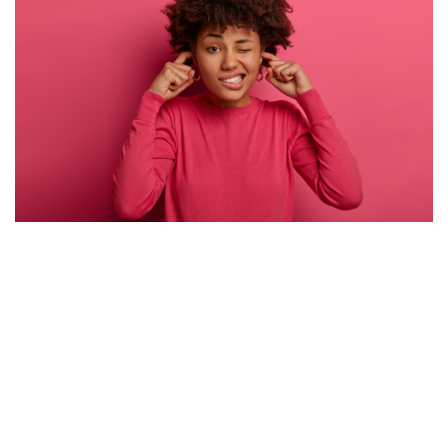
À la Clinique Main d'Or, les professionnels (INF /
infirmière praticienne) évaluent l'hypertrophie des
masséters, l'intensité des symptômes et les contre-
indications avant de proposer un protocole injectable
personnalisé. Le soin consiste en des injections de
toxine botulique (ex. : Botox, Dysport ou autre) dans les
masséters pour soulager les manifestations musculaires
du bruxisme. La Clinique Main d'Or ne propose pas
d'approche dentaire (gouttière, orthèse) : le soin
injectable est l'unique modalité offerte, dans un cadre