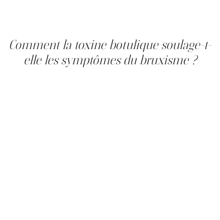
des acouphènes, complètent le tableau. La présence de
plusieurs signes simultanés oriente vers un diagnostic
de bruxisme.
Comment la toxine botulique soulage-t-
elle les symptômes du bruxisme ?
La toxine botulique (ex. : Botox, Dysport ou autre) est
injectée directement dans les muscles masséters,
principaux responsables de la contraction involontaire de
la mâchoire. Elle agit en bloquant temporairement la
jonction neuromusculaire : l'acétylcholine ne peut plus
transmettre le signal de contraction au muscle, ce qui
réduit l'activité musculaire involontaire à l'origine du
grincement des dents et du serrement. Le soulagement
des tensions, douleurs et grincements intervient
généralement en quelques jours à deux semaines après
l'injection. Ce bruxisme traitement soulage les
manifestations musculaires du trouble. Il n'en modifie
pas la cause neurologique ou comportementale sous-
jacente, une distinction clinique essentielle à