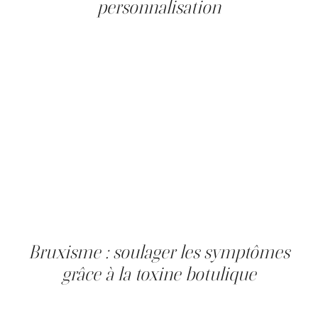
personnalisation
Le dosage de toxine botulique (ex. : Botox, Dysport ou
autre) pour le bruxisme est personnalisé selon la masse
musculaire des masséters, l'intensité des symptômes et
la sensibilité individuelle. En pratique clinique, la
fourchette habituelle se situe entre 20 et 40 unités par
masséter, soit 40 à 80 unités au total pour une séance.
Une première séance à dosage conservateur peut être
suivie d'un ajustement lors d'une reconsultation à la
quinzième journée si le soulagement est insuffisant. Le
dosage peut évoluer d'une séance à l'autre selon la
réponse musculaire observée et les objectifs de la
personne, qu'il s'agisse d'un soulagement
symptomatique seul ou combiné à un affinement de la
mâchoire.
Bruxisme : soulager les symptômes
grâce à la toxine botulique
Le bruxisme touche une part significative de la
population adulte. Ses manifestations musculaires,