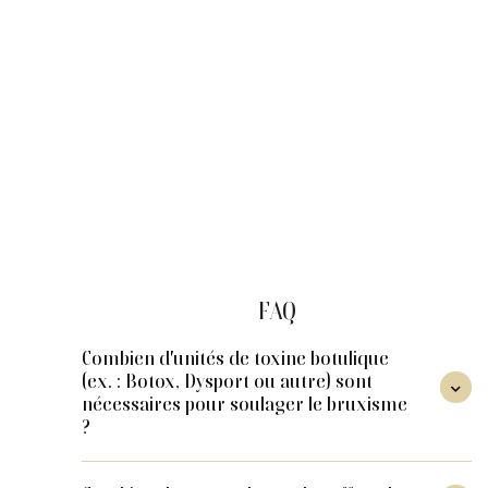
douleurs à la mâchoire, tensions cervicales, grincement
des dents, peuvent altérer la qualité de vie et le sommeil.
La toxine botulique (ex. : Botox, Dysport ou autre)
injectée dans les masséters soulage efficacement ces
symptômes sans modifier la cause sous-jacente du
trouble. Pour les personnes présentant une
hypertrophie des masséters, ce bruxisme traitement
offre également un avantage esthétique documenté sur
le bas du visage. La prochaine étape est une consultation
personnalisée à la Clinique Main d'Or pour évaluer votre
profil et déterminer si ce soin est adapté à votre
situation.
FAQ
Combien d'unités de toxine botulique
(ex. : Botox, Dysport ou autre) sont

nécessaires pour soulager le bruxisme
?
Le dosage varie entre 20 et 40 unités par