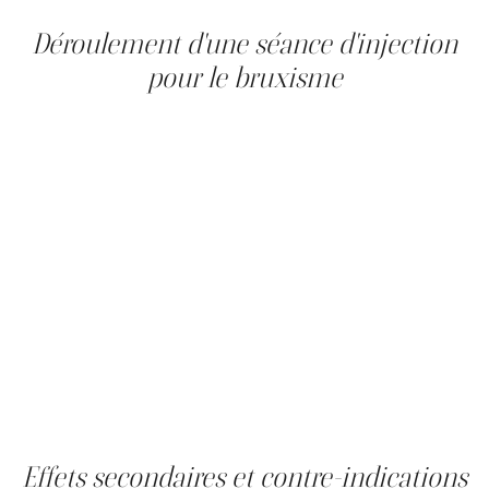
comprendre pour établir des attentes réalistes.
Déroulement d'une séance d'injection
pour le bruxisme
La séance dure entre 15 et 30 minutes. Aucune
anesthésie locale n'est nécessaire dans la majorité des
cas. Les injections de toxine botulique (ex. : Botox,
Dysport ou autre) sont réalisées dans les deux
masséters, parfois dans les muscles temporaux lorsque
ceux-ci sont également impliqués. Les premiers effets,
réduction des douleurs et diminution du grincement,
sont ressentis dès la première semaine suivant
l'injection. Le résultat optimal est atteint vers la
deuxième à troisième semaine. La réduction de volume
des masséters, qui se traduit par un affinement
progressif de la mâchoire, devient visible entre la
troisième et la quatrième semaine. Les effets durent
entre 4 et 6 mois. Une séance d'entretien est
recommandée environ deux fois par an.
Effets secondaires et contre-indications