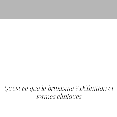
Le bruxisme, ce grincement ou serrement involontaire
des dents, touche une part significative de la population
adulte et perturbe souvent la qualité du sommeil. Ses
manifestations musculaires, des tensions à la mâchoire
aux maux de tête matinaux, peuvent être soulagées par
l'injection de toxine botulique (ex. : Botox, Dysport ou
autre) dans les masséters. La Clinique Main d'Or
accompagne ses clients dans l'évaluation et la prise en
charge injectable de ce trouble. Cet article couvre les
causes, les symptômes et le rôle de la toxine botulique
dans le soulagement de ses manifestations.
Qu'est-ce que le bruxisme ? Définition et
formes cliniques
Le bruxisme est une parafonction de l'appareil
manducateur : une activité musculaire involontaire,
répétitive, sans finalité fonctionnelle. Il se présente sous