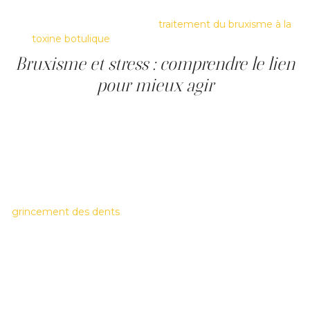
strictement médico-esthétique. La consultation initiale
permet d'établir un plan de
traitement du bruxisme à la
toxine botulique
adapté au profil de chaque client.
Bruxisme et stress : comprendre le lien
pour mieux agir
Le stress chronique est le principal facteur aggravant
identifié du bruxisme. L'hyperactivation du système
nerveux autonome se traduit par une tension musculaire
persistante, y compris pendant le sommeil, lorsque les
mécanismes de contrôle conscient sont absents. Les
périodes de forte charge émotionnelle ou
professionnelle coïncident souvent avec des épisodes de
grincement des dents
plus intenses ou plus fréquents. La
toxine botulique (ex. : Botox, Dysport ou autre) soulage
les manifestations musculaires de ce stress, mais elle
n'en agit pas sur la source psychologique. Des approches
complémentaires (gestion du stress, thérapies
comportementales) peuvent réduire la fréquence des
épisodes et prolonger les bienfaits du soin injectable.