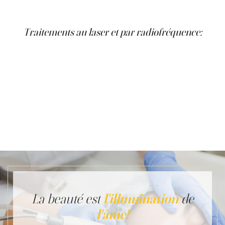
peau.
Traitements au laser et par radiofréquence:
La cellulite est traitée avec des combinaisons d'énergie
radiofréquence, de lumière infrarouge et d'énergie laser
diode à travers des massages tissulaires. Le médecin
peut également utiliser le chauffage et l'aspiration. Un
autre type de traitement est la cellulase, qui brise les
bandes solides sous la peau et rend la cellulite visible.
Elle peut également épaissir la peau. Les améliorations et
les résultats sont visibles après une série de traitements
qui peuvent durer 6 mois ou même plus.
La beauté est
l'illumination
de
l'âme!