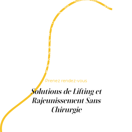
notamment la perte de volume, la diminution
de la production de collagène et l’apparition
des rides liées aux mouvements musculaires.
Cette approche convient particulièrement aux
personnes qui souhaitent traiter des
préoccupations ciblées sans modifier
profondément la structure du visage. À la
Clinique Main d’Or, les professionnels
accompagnent chaque patient dans le choix
des solutions les plus adaptées à sa
morphologie, à son type de peau et à ses
objectifs esthétiques.
Prenez rendez-vous
Solutions de Lifting et
Rajeunissement Sans
Chirurgie
La Clinique Main d’Or propose une gamme
complète de solutions de rajeunissement