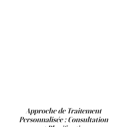
les technologies comme la radiofréquence ou
les fils tenseurs démontrent une amélioration
progressive sur plusieurs semaines. Les
témoignages de patients mettent en avant
l’aspect naturel des résultats et le gain de
confiance ressenti après les soins.
Les exemples présentés reflètent une
diversité d’âges et de types de peau,
soulignant la polyvalence des approches non
chirurgicales. Les retours patients insistent
fréquemment sur l’absence d’effet figé et sur
le respect des expressions faciales.
Toutes les images et données sont utilisées
dans le respect des normes de confidentialité
et avec le consentement des patients
concernés.
Approche de Traitement
Personnalisée : Consultation