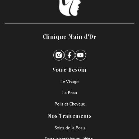
vos objectifs, afin de préserver les résultats
L'évaluation personnalisée réalisée par des
obtenus de manière durable.
professionnels de la Clinique Main d'Or à
Montréal permet de déterminer la
combinaison de traitements la mieux
adaptée à votre visage et à vos objectifs
Clinique Main d'Or
esthétiques.
Votre Besoin
Le Visage
La Peau
Poils et Cheveux
Nos Traitements
Soins de la Peau