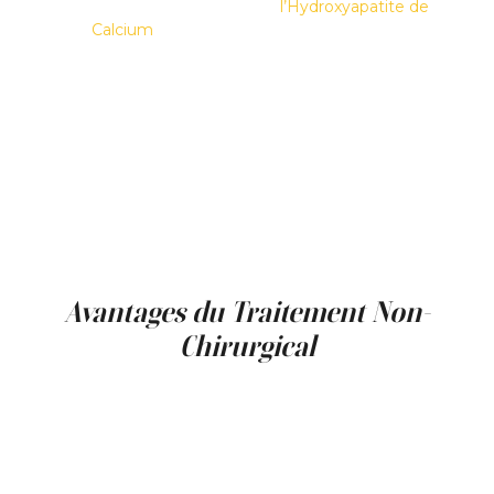
D’autres solutions comme
l’Hydroxyapatite de
Calcium
(Radiesse), l’Acide Polylactique
(Sculptra) et les Skinboosters (Ex : Skinvive)
ciblent les besoins plus profonds de volume
et de qualité de peau. Les peelings chimiques
et la mésothérapie complètent cette
approche en améliorant la texture, l’éclat et
l’uniformité du teint.
La durée des résultats varie selon la modalité
choisie, allant de quelques mois à plus de deux
ans, ce qui permet d’adapter les traitements
au rythme et aux attentes de chaque patient.
Avantages du Traitement Non-
Chirurgical
Les traitements de rajeunissement facial sans
chirurgie offrent de nombreux avantages pour
les personnes souhaitant améliorer leur
apparence sans interruption prolongée de
leurs activités quotidiennes. La majorité de