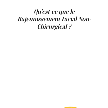
Qu'est-ce que le
Rajeunissement Facial Non-
Chirurgical ?
Le rajeunissement facial non-chirurgical
désigne un ensemble de traitements non
invasifs ou minimalement invasifs visant à
corriger les signes du vieillissement du visage
sans incision ni anesthésie générale. Ces
solutions constituent une alternative aux
interventions chirurgicales pour les
personnes présentant des signes de
vieillissement légers à modérés.
Contrairement à un lifting chirurgical, ces
traitements offrent une récupération rapide,
une grande flexibilité et une approche
modulable. Ils permettent d’agir sur plusieurs
mécanismes du vieillissement facial,