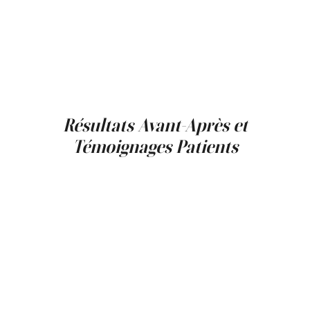
Le rajeunissement facial non-chirurgical au
Québec offre également une accessibilité
locale, sans nécessiter de déplacement ou de
période de convalescence prolongée. Cette
flexibilité permet de cibler des zones
spécifiques du visage sans intervention
globale.
Résultats Avant-Après et
Témoignages Patients
Les résultats avant-après constituent un
élément essentiel pour comprendre le
potentiel des traitements de rajeunissement
du visage sans chirurgie. À la Clinique Main
d’Or, les galeries photos sont organisées par
type de traitement et par préoccupation
esthétique afin d’illustrer des améliorations
réalistes.
Les traitements injectables montrent souvent
des résultats visibles rapidement, tandis que