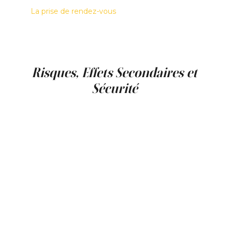
La prise de rendez-vous
peut se faire en ligne,
par téléphone ou directement sur place à la
Clinique Main d’Or à Montréal. Une première
consultation est indispensable pour
déterminer l’approche la plus appropriée.
Risques, Effets Secondaires et
Sécurité
Comme pour tout traitement médico-
esthétique, des effets secondaires
temporaires peuvent survenir, tels que
rougeurs, légers gonflements ou ecchymoses.
Ces réactions se résorbent généralement en
quelques jours.
Tous les soins sont réalisés par des
professionnels formés, à l’aide de
technologies et de produits approuvés par
Santé Canada. Une évaluation médicale
préalable permet d’identifier les contre-