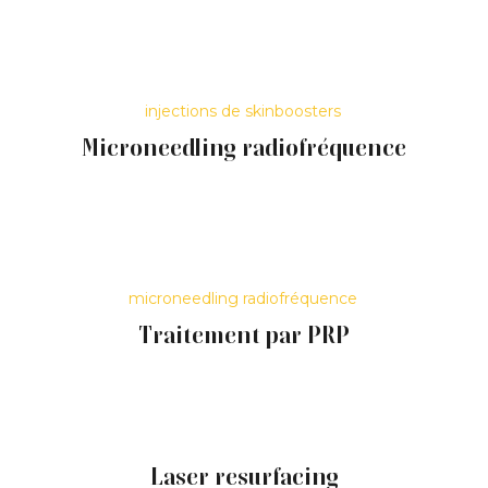
améliorer l’hydratation et la qualité de la peau.
Ils sont particulièrement adaptés aux rides
statiques et à la peau fripée sous les yeux.
Plus d’informations sont disponibles sur les
injections de skinboosters
.
Microneedling radiofréquence
Le microneedling radiofréquence stimule la
production de collagène et peut améliorer la
fermeté et la texture de la peau autour des
yeux.
Découvrez cette option sur la page dédiée au
microneedling radiofréquence
.
Traitement par PRP
Le traitement par PRP utilise les facteurs de
croissance issus du sang du patient pour
soutenir la qualité de la peau et la
régénération cutanée.
Laser resurfacing