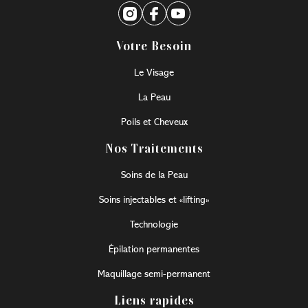
permet de revoir les antécédents médicaux,
d’expliquer les limites et les risques
potentiels, et de s’assurer que l’option
Votre Besoin
choisie est adaptée à la zone délicate des
yeux.
Le Visage
La Peau
Poils et Cheveux
Nos Traitements
Soins de la Peau
Soins injectables et «lifting»
Technologie
Épilation permanentes
Maquillage semi-permanent
Liens rapides