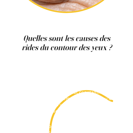
Quelles sont les causes des
rides du contour des yeux ?
Avec l’âge, la production de collagène et
d’élastine diminue, entraînant une perte de
fermeté. Cette évolution est particulièrement
marquée autour des yeux, où la peau est très
fine.
Le muscle orbiculaire est constamment
sollicité lors du clignement, du sourire ou du
plissement des yeux. Ces contractions
répétées favorisent l’apparition des pattes
d’oie.
L’exposition aux rayons UV accélère
également la dégradation des fibres de