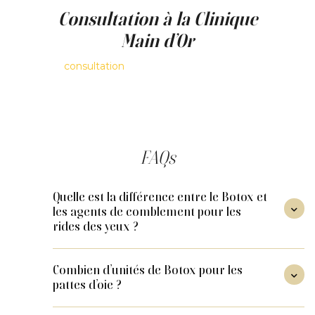
Consultation à la Clinique
Main d’Or
Une
consultation
permet d’évaluer les rides du
contour des yeux ainsi que des
préoccupations associées comme les cernes
creux et yeux cernés ou les paupières
tombantes.
FAQs
Quelle est la différence entre le Botox et
les agents de comblement pour les

rides des yeux ?
La toxine botulique agit en réduisant
Combien d’unités de Botox pour les
temporairement l’activité des muscles

pattes d’oie ?
responsables des rides dynamiques,
comme les pattes d’oie causées par le
Il n’existe pas de nombre d’unités universel