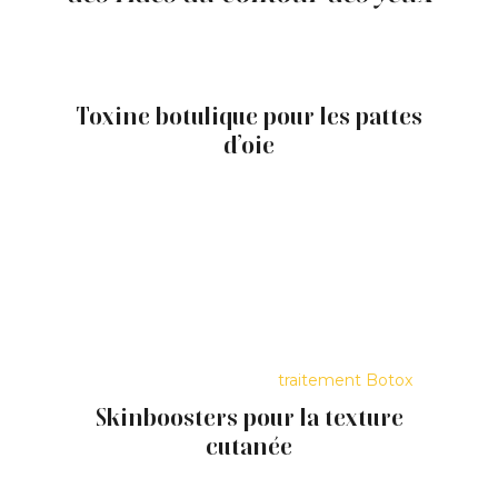
Plusieurs approches sans chirurgie peuvent
être envisagées selon le type de rides et la
qualité de la peau.
Toxine botulique pour les pattes
d’oie
La
toxine botulique (ex : Botox ; Dysport ;
ou autre)
est principalement utilisée pour les
rides dynamiques. Elle permet de réduire
temporairement la contraction du muscle
orbiculaire, atténuant ainsi l’apparence des
pattes d’oie.
Les résultats apparaissent progressivement
et sont temporaires. Pour en savoir plus,
consultez la page sur le
traitement Botox
.
Skinboosters pour la texture
cutanée
Les skinboosters, comme Skinvive, visent à