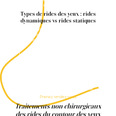
soutien cutané..
Types de rides des yeux : rides
dynamiques vs rides statiques
Les rides dynamiques apparaissent lors des
expressions faciales. Les pattes d’oie en sont
l’exemple le plus courant et sont liées à
l’activité musculaire.
Les rides statiques sont visibles au repos.
Elles se manifestent souvent sous forme de
fines ridules ou de peau fripée sous les yeux
et sont associées à la perte de collagène et
d’hydratation.
Identifier le type de ride aide à orienter le
choix du traitement le plus approprié.
Prenez rendez-vous
Traitements non chirurgicaux
des rides du contour des yeux