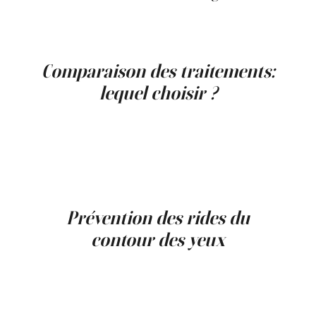
Le laser peut être envisagé pour des rides
plus marquées ou une texture cutanée
altérée, selon l’évaluation clinique.
Comparaison des traitements:
lequel choisir ?
Les rides dynamiques répondent
principalement à la toxine botulique, tandis
que les rides statiques peuvent bénéficier de
traitements axés sur la qualité de la peau et la
stimulation du collagène. Une évaluation
personnalisée est essentielle.
Prévention des rides du
contour des yeux
L’utilisation quotidienne d’une protection
solaire, une hydratation adéquate et des soins
appliqués avec douceur peuvent contribuer à
ralentir l’apparition des rides.