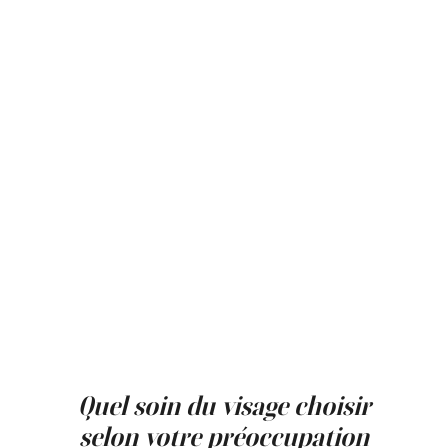
plutôt à améliorer la qualité de la peau, son
éclat et sa texture. Les personnes
recherchant un teint plus lumineux et une
peau mieux hydratée peuvent s’intéresser à
ce type de traitement.
Les soins du visage à Montréal proposés à la
Clinique Main d'Or sont sélectionnés selon
votre objectif cutané : «OxyGénéo» pour l'éclat
et le nettoyage en profondeur, «Beauty
Booster» pour la luminosité et la qualité
globale de la peau, Skinbooster (ex. : Skinvive)
pour les peaux déshydratées. Ces soins
personnalisés ne nécessitent pas d'éviction
sociale — vous pouvez reprendre vos activités
immédiatement. Les résultats se renforcent
progressivement avec des séances régulières,
selon un rythme établi par les professionnels
de la clinique médico-esthétique.
Quel soin du visage choisir
selon votre préoccupation