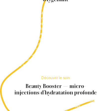
Le traitement OxyGeneo est un soin facial
avancé qui combine l’exfoliation, l’oxygénation
et l’infusion d’ingrédients actifs en une seule
séance. Cette approche vise à améliorer l’éclat
du teint et la texture de la peau tout en
restant douce pour la plupart des types de
peau. Le traitement peut contribuer à raviver
une peau terne, à soutenir l’hydratation et à
améliorer l’apparence des pores. Comme il
s’agit d’un soin non invasif, il ne nécessite
généralement pas de temps de récupération
et les activités quotidiennes peuvent être
reprises après la séance.
Découvrir le soin
Beauty Booster — micro-
injections d’hydratation profonde
Le traitement Beauty Booster vise à améliorer
l’hydratation de la peau grâce à des micro-