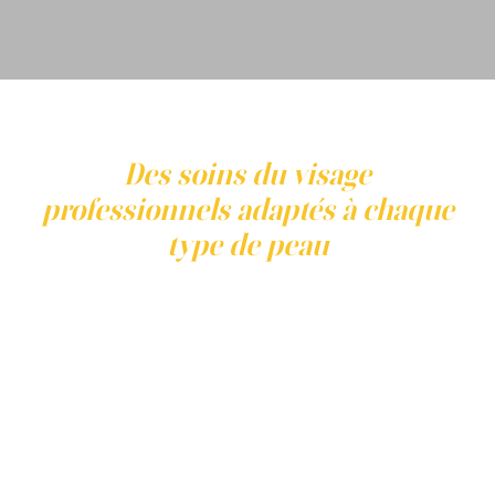
Des soins du visage
professionnels adaptés à chaque
type de peau
À Montréal, les soins du visage professionnels
permettent d’aller au-delà des routines de soins à
domicile. À la Clinique Main d’Or, chaque soin commence
par une évaluation personnalisée de la peau afin
d’identifier vos besoins spécifiques. Les traitements sont
adaptés aux différents types de peau, qu’il s’agisse de
peau sèche, grasse, mixte, sensible ou mature. Dans une
clinique médico-esthétique, les soins s’appuient sur des
technologies avancées et des protocoles professionnels
visant à améliorer la qualité de la peau, l’hydratation et