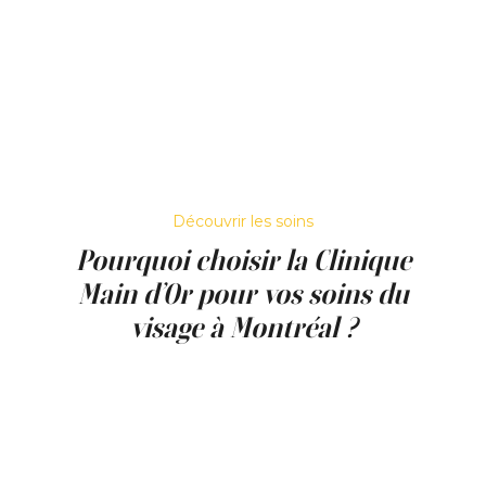
teint.
Les personnes observant des ridules ou une
perte de fermeté peuvent également
envisager des traitements visant à soutenir
l’hydratation et la qualité de leur peau.
Dans tous les cas, une consultation
personnalisée permet d’évaluer la peau et de
recommander les soins les plus appropriés.
Découvrir les soins
Pourquoi choisir la Clinique
Main d’Or pour vos soins du
visage à Montréal ?
La Clinique Main d’Or est une clinique médico-
esthétique située à Montréal qui propose
divers soins visant à améliorer la qualité de la
peau. Les traitements sont réalisés dans un
environnement professionnel et axé sur la
sécurité.