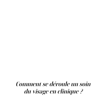
La clinique adopte une approche
personnalisée pour chaque patient. Avant
chaque soin du visage, une évaluation de la
peau permet d’identifier les préoccupations
spécifiques et d’adapter le protocole de
traitement.
Les technologies utilisées dans les soins sont
sélectionnées selon des critères de sécurité
et d’efficacité, et les produits utilisés sont
conformes aux normes en vigueur.
L’objectif est d’offrir des soins adaptés aux
besoins de chaque personne tout en
respectant les caractéristiques naturelles de
la peau.
Comment se déroule un soin
du visage en clinique ?
Un soin du visage en clinique médico-
esthétique comprend généralement plusieurs