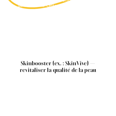
injections d'acide hyaluronique non réticulé
dans le derme. Cette approche contribue à
hydrater la peau de l’intérieur et peut
améliorer la texture et l’éclat du teint. Ce type
de soin est souvent choisi par les personnes
présentant une peau fatiguée ou déshydratée.
En soutenant l’hydratation cutanée, le
traitement peut également contribuer à
atténuer l’apparence des ridules liées à la
déshydratation et à améliorer la qualité
globale de la peau.
Skinbooster (ex. : SkinVive) —
revitaliser la qualité de la peau
Le traitement Skinbooster (ex. : SkinVive)
consiste à injecter de très petites quantités
d’acide hyaluronique dans les couches
superficielles de la peau afin d’améliorer son
hydratation et son apparence générale.
Contrairement aux produits de comblement
visant à ajouter du volume, ce traitement vise