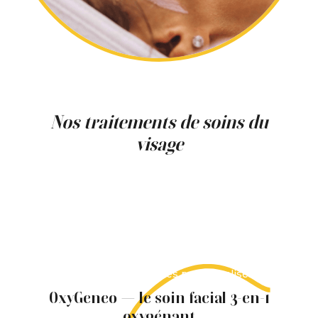
Nos traitements de soins du
visage
La Clinique Main d’Or propose plusieurs soins
du visage professionnels à Montréal. Chaque
traitement cible des préoccupations
spécifiques de la peau et peut être adapté en
fonction de vos objectifs esthétiques. Les
technologies utilisées visent à améliorer
l’hydratation, la texture et l’éclat de la peau
grâce à des protocoles personnalisés.
OxyGeneo — le soin facial 3-en-1
oxygénant