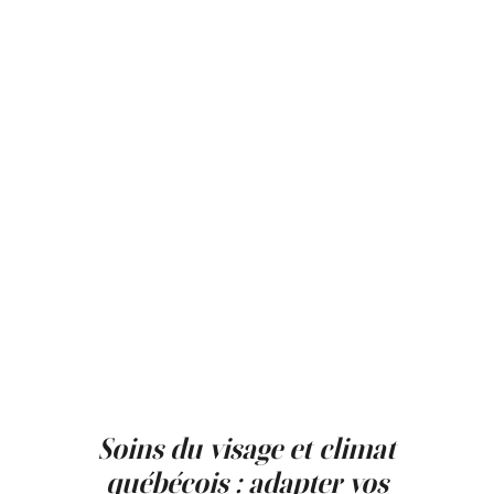
étapes visant à améliorer l’état de la peau.
La première étape consiste en une
consultation et en une analyse de la peau.
Cette évaluation permet de comprendre les
préoccupations spécifiques et de choisir le
traitement le plus approprié.
Ensuite, le soin peut inclure différentes
étapes selon le traitement choisi, telles que le
nettoyage de la peau, l’exfoliation, l’application
d’ingrédients actifs et l’hydratation finale.
Après le traitement, des recommandations
pour la routine de soins à domicile peuvent
être proposées afin de soutenir les résultats.
La durée d’un soin du visage varie
généralement entre 45 et 60 minutes, selon le
protocole utilisé.
Soins du visage et climat
québécois : adapter vos