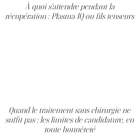
À quoi s'attendre pendant la
récupération : Plasma IQ ou fils tenseurs
Les suites diffèrent selon la modalité. Après un Plasma
IQ, de petites croûtes apparaissent dans les 24 à 48
heures et tombent en 7 jours ; un léger œdème se
résorbe en une semaine. On évite le maquillage des yeux,
le soleil et les lentilles de contact pendant la
cicatrisation, avec une récupération sociale de cinq à sept
jours. Après des fils tenseurs InstaLift, une légère
sensibilité et un œdème se résorbent en un à trois jours,
sans croûtes, mais on évite toute manipulation appuyée
de la zone pendant deux semaines. Dans les deux cas,
une protection solaire à large spectre est essentielle
pendant la cicatrisation.
Quand le traitement sans chirurgie ne
suffit pas : les limites de candidature, en
toute honnêteté