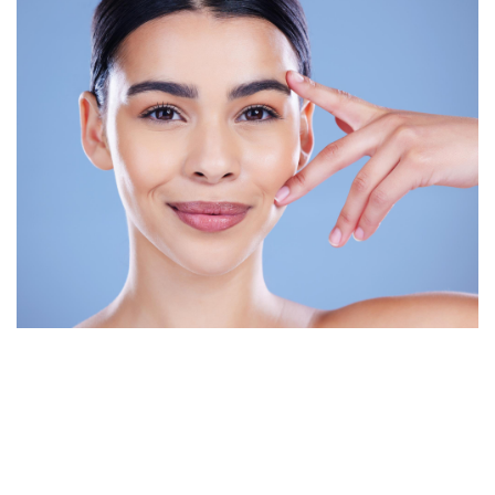
Voici la comparaison. Le Plasma IQ cible l'excès de peau
par vaporisation contrôlée : deux à trois séances, avec
des suites de cinq à sept jours, accompagnées de croûtes
et d'œdème, idéal pour un excédent cutané visible de la
paupière supérieure, avec des résultats d'un à trois ans.
Les fils tenseurs InstaLift ciblent le relâchement par