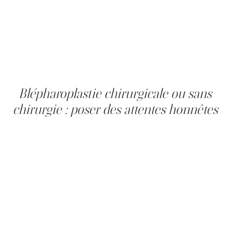
nécessiter une chirurgie. Le blépharochalasis
correspond à un excédent cutané de la paupière
supérieure, dû à la perte progressive de collagène et
d'élastine, le plus fréquent après 40 ans, et c'est celui
que visent les traitements non chirurgicaux. Les deux
peuvent coexister, d'où l'importance d'une évaluation par
nos professionnels.
Blépharoplastie chirurgicale ou sans
chirurgie : poser des attentes honnêtes
La blépharoplastie chirurgicale retire l'excès de peau et
de graisse et peut corriger un véritable ptôsis musculaire,
avec des résultats qui durent plusieurs années ; en
contrepartie, elle implique une anesthésie, des incisions
et une récupération de deux à trois semaines. La
blépharoplastie sans chirurgie convient aux cas légers à
modérés : aucune incision, aucune anesthésie générale,
une récupération plus rapide, mais elle ne retire pas de
grandes quantités de peau ni ne corrige un vrai ptôsis
musculaire. Ses résultats durent généralement d'un à