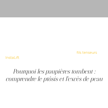
Si vous cherchez un traitement des paupières tombantes
qui évite la chirurgie, vous n'êtes pas seul, et vouloir
éviter la salle d'opération est un réflexe raisonnable. À la
Clinique Main d'Or, clinique médico-esthétique à
Montréal, les professionnels répondent précisément à
cette préoccupation. Ce guide présente deux options
non chirurgicales, le Plasma IQ et les
fils tenseurs
InstaLift
, et explique comment choisir celle qui convient
le mieux à vos paupières.
Pourquoi les paupières tombent :
comprendre le ptôsis et l'excès de peau
Les paupières tombantes ont deux causes principales, et
la différence entre elles oriente le traitement. La ptôsis
est un affaiblissement du muscle releveur de la paupière ;
elle peut être congénitale, liée à l'âge ou post-
traumatique et, dans les cas sévères, gêner la vision et