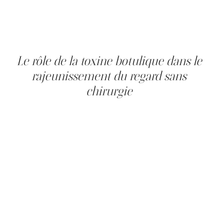
tension mécanique et biostimulation : une séance, une
sensibilité légère d'un à trois jours, idéal pour une ptôse
légère à modérée, des résultats de douze à vingt-quatre
mois. Les deux peuvent être combinés ; aucun ne
remplace la chirurgie dans les cas avancés.
Le rôle de la toxine botulique dans le
rajeunissement du regard sans
chirurgie
Quand l'affaissement est en partie dû à un sourcil
descendu qui pèse sur la paupière supérieure, la toxine
botulique (ex. : Botox, Dysport ou autre) peut offrir un
léger relèvement. Injectée dans les muscles abaisseurs,
elle libère la traction vers le bas, permettant au sourcil de
se placer plus haut : une technique de rehaussement du
regard par injection. Elle convient surtout à une ptôse
légère liée à la position des sourcils, et non à un
excédent cutané important. Elle s'associe souvent au
Plasma IQ ou aux fils tenseurs, dans le cadre d'un
protocole plus large.