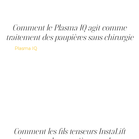
trois ans et bénéficient d'un entretien. Pour le bon
candidat, elle apporte une amélioration naturelle et
réelle.
Comment le Plasma IQ agit comme
traitement des paupières sans chirurgie
Le
Plasma IQ
délivre une énergie plasma contrôlée à la
surface de la paupière supérieure, créant des micro-
points de vaporisation qui provoquent une rétraction
immédiate de la peau et une production de collagène à
long terme. Aucune incision, aucune suture : la pointe de
l'appareil ne touche jamais la peau. De petites croûtes se
forment dans les 24 à 48 heures et tombent en environ 7
jours, ce qui fait partie de la cicatrisation normale. Les
résultats sont visibles au bout d'une semaine et
optimaux vers trois mois, à mesure que le nouveau
collagène se forme. Deux à trois séances sont
généralement recommandées.
Comment les fils tenseurs InstaLift