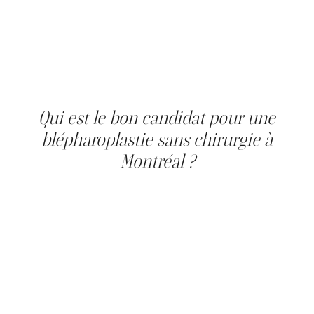
donnent un effet visible immédiatement, qui s'affine sur
quatre à six semaines ; les fils se résorbent en six à
douze mois en laissant une trame de collagène, et les
résultats durent en général de douze à vingt-quatre mois.
Les deux traitements se renouvellent, avec un entretien
plus léger que la première fois. La protection solaire, de
bons soins et l'arrêt du tabac prolongent les effets.
Qui est le bon candidat pour une
blépharoplastie sans chirurgie à
Montréal ?
De bons candidats au Plasma IQ sont des adultes
présentant un excédent cutané visible de la paupière
supérieure et un affaissement, sans lésion cutanée
active, et conscients de la formation de croûtes à prévoir.
De bons candidats aux fils tenseurs InstaLift présentent
un relâchement léger à modéré sans excédent cutané
majeur, préfèrent une récupération minimale et
acceptent un résultat de douze à vingt-quatre mois. Les
deux conviennent généralement aux adultes de trente-