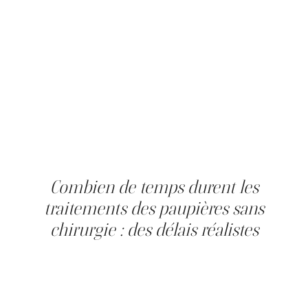
L'honnêteté compte ici. Les approches sans chirurgie
conviennent surtout au relâchement léger à modéré ou à
un excédent cutané léger : elles ne retirent pas de
grandes quantités de peau comme la chirurgie. Un ptôsis
fonctionnel, où l'affaissement gêne la vision, est un
problème médical qui relève d'un ophtalmologiste ou
d'un chirurgien oculoplastique, et non d'une clinique
esthétique. Une ptôsis sévère ou asymétrique due à une
défaillance du muscle releveur n'est ni corrigible par le
Plasma IQ ni par les fils tenseurs. Lorsque la chirurgie est
la bonne voie, une évaluation à la Clinique Main d'Or vous
le dira.
Combien de temps durent les
traitements des paupières sans
chirurgie : des délais réalistes
Les résultats du Plasma IQ sont visibles au bout d'une
semaine et optimaux vers trois mois, à la fin du
remodelage du collagène ; chez les bons candidats, la
durée se compte en années. Les fils tenseurs InstaLift