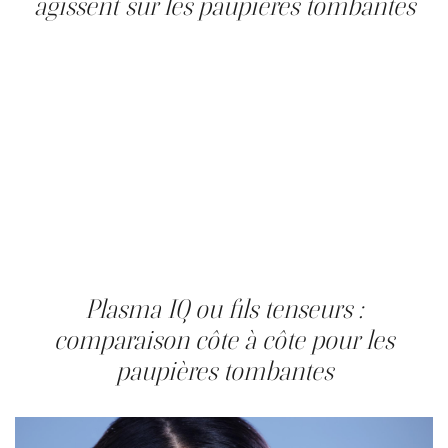
agissent sur les paupières tombantes
Les fils tenseurs InstaLift agissent différemment. Des fils
résorbables sont placés sous la peau de la paupière
supérieure et exercent une tension mécanique
immédiate, relèvant la zone affaissée. Ces mêmes fils
déclenchent une réponse de cicatrisation contrôlée qui
active les fibroblastes, producteurs de collagène et
d'élastine, si bien que l'effet tenseur immédiat se
renforce avec le temps. Une seule séance suffit
habituellement ; le résultat s'affine sur quatre à six
semaines. Cette approche est particulièrement efficace
lorsque le relâchement et une légère perte de volume,
plutôt qu'un excédent cutané important, sont en cause.
Plasma IQ ou fils tenseurs :
comparaison côte à côte pour les
paupières tombantes