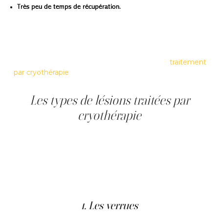
Très peu de temps de récupération.
À Clinique Main d’Or, la cryothérapie est réalisée par des
professionnel·les formé·es en soins médico-esthétiques,
dans un cadre sécuritaire et contrôlé.
Pour une vue d’ensemble plus complète du
traitement
par cryothérapie
, vous pouvez consulter la page dédiée
sur le site de la clinique.
Les types de lésions traitées par
cryothérapie
La cryothérapie n’est pas un traitement « général ». Elle
est destinée à éliminer des lésions superficielles
précises, préalablement évaluées par une infirmière ou
une technicienne spécialisée.
Voici les lésions les plus courantes traitées au sein de la
clinique.
1. Les verrues