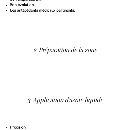
Son évolution.
Les antécédents médicaux pertinents.
Certaines lésions nécessitent une ordonnance médicale
(par exemple, certaines kératoses ou certains
molluscums chez les enfants). La clinique vous guidera au
besoin.
2. Préparation de la zone
La professionnelle nettoie délicatement la peau afin
d’assurer une application précise de l’azote liquide. Elle
vérifie l’état de la zone pour adapter la technique au
besoin. Dans la majorité des cas, aucune anesthésie n’est
nécessaire puisque la sensation de froid ne dure que
quelques secondes.
3. Application d’azote liquide
L’azote liquide est appliqué à l’aide d’un dispositif conçu
pour offrir :
Précision.