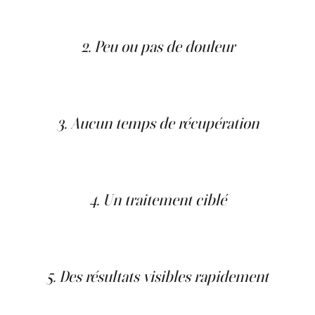
majorité des patient·es peuvent reprendre leurs activités
immédiatement.
2. Peu ou pas de douleur
Certaines personnes ressentent une sensation de froid
intense ou de picotement, mais celle-ci disparaît très
rapidement.
3. Aucun temps de récupération
Il n’y a pas de période de convalescence. La zone peut
rougir ou former une petite cloque, mais cela fait partie
du processus normal de guérison.
4. Un traitement ciblé
La cryothérapie permet un ciblage très précis : seules les
cellules anormales sont affectées, ce qui limite le risque
de cicatrice.
5. Des résultats visibles rapidement
En 7 à 14 jours, la lésion tombe ou se dessèche, laissant