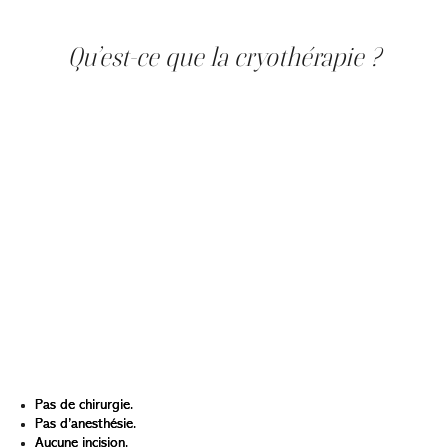
d’une séance, ainsi que le déroulement exact du soin à
Clinique Main d’Or.
Qu’est-ce que la cryothérapie ?
Avec le temps, la peau peut développer différents types
de lésions bénignes : des verrues causées par un virus,
des acrochordons (petites excroissances molles), des
kératoses séborrhéiques, ou encore des molluscums
chez les enfants. Ces imperfections sont fréquentes, non
dangereuses, mais souvent inesthétiques ou
inconfortables.
La cryothérapie est un traitement clinique réalisé dans
un cadre médico-esthétique, qui consiste à appliquer de
l’azote liquide sur une lésion pour en détruire les cellules.
Le froid extrême provoque un gel rapide et précis, ce qui
entraîne la chute de la lésion dans les jours qui suivent.
Ce traitement est apprécié pour sa simplicité :
Pas de chirurgie.
Pas d’anesthésie.
Aucune incision.