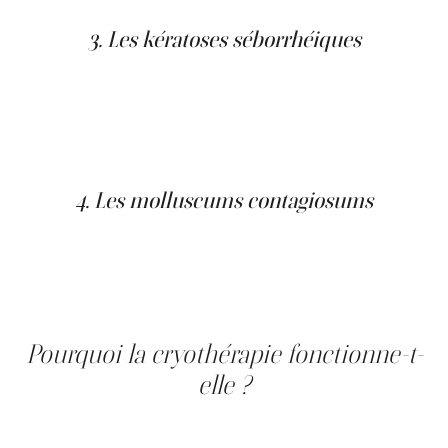
secondes.
3. Les kératoses séborrhéiques
Ce sont des lésions épaissies et pigmentées qui
apparaissent généralement avec l’âge. Certaines peuvent
s’épaissir ou s’accrocher aux vêtements.
La cryothérapie est souvent recommandée lorsque la
kératose provoque un inconfort ou une gêne esthétique.
4. Les molluscums contagiosums
Ce sont de petites lésions virales fréquentes chez les
enfants. Elles sont bénignes, mais contagieuses. La
cryothérapie permet de les éliminer efficacement; le
nombre de séances peut toutefois varier selon la lésion
et la réponse cutanée.
Pourquoi la cryothérapie fonctionne-t-
elle ?
Le principe du traitement repose sur le choc thermique.
Lorsqu’on applique de l’azote liquide à –196 °C sur une