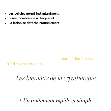
lésion :
Les cellules gèlent instantanément.
Leurs membranes se fragilisent.
La lésion se détache naturellement.
Les tissus sains sont préservés, car le froid est dirigé
uniquement sur la zone ciblée.
C’est ce qui rend la cryothérapie précise, rapide et
sécuritaire dans un contexte médico-esthétique.
Un article détaillé explore
la science derrière les soins
médico-esthétiques
, ce qui aide à situer la cryothérapie
parmi les autres traitements.
Les bienfaits de la cryothérapie
Voici les principaux bienfaits de la cryothérapie, tels que
constatés en clinique et rapportés par les patient·es.
1. Un traitement rapide et simple
Une séance dure généralement quelques minutes. La