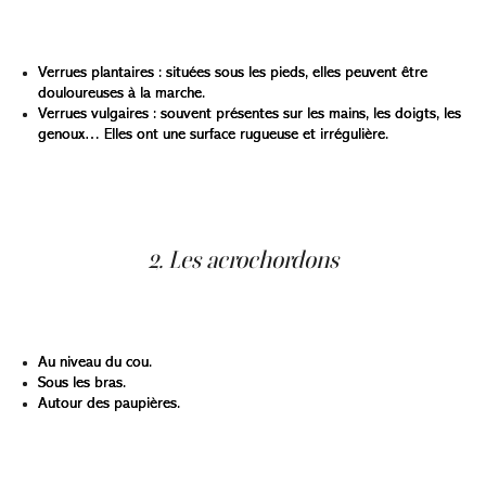
Les verrues sont causées par un virus (VPH). Elles
peuvent apparaître sur différentes zones du corps :
Verrues plantaires : situées sous les pieds, elles peuvent être
douloureuses à la marche.
Verrues vulgaires : souvent présentes sur les mains, les doigts, les
genoux… Elles ont une surface rugueuse et irrégulière.
La cryothérapie est souvent l’un des traitements
privilégiés pour les verrues, car le gel extrême détruit
efficacement les cellules infectées.
2. Les acrochordons
Il s’agit de petites excroissances cutanées molles,
souvent situées :
Au niveau du cou.
Sous les bras.
Autour des paupières.
Bien qu’inoffensifs, ils peuvent irriter ou frotter. La
cryothérapie permet de les éliminer en quelques