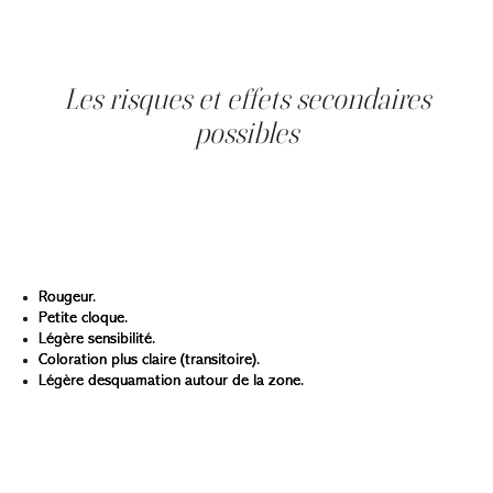
La peau continue ensuite de se régénérer. Dans certains
cas, une deuxième séance peut être recommandée.
Les risques et effets secondaires
possibles
La cryothérapie est reconnue pour son excellent profil de
sécurité. Cependant, comme tout traitement, elle peut
entraîner certains effets mineurs.
Les effets temporaires les plus courants sont :
Rougeur.
Petite cloque.
Légère sensibilité.
Coloration plus claire (transitoire).
Légère desquamation autour de la zone.
Ces réactions sont généralement brèves et se résorbent
d’elles-mêmes.
Les professionnelles de la clinique vous expliquent