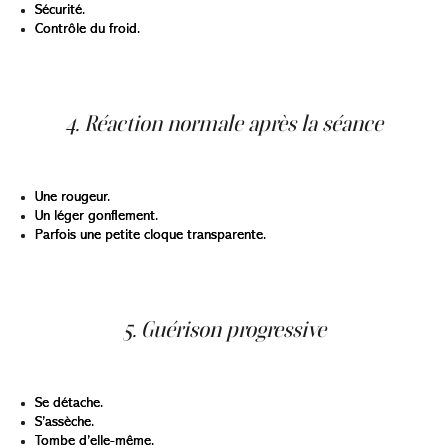
Sécurité.
Contrôle du froid.
La zone gèle instantanément. La sensation dure
quelques secondes.
4. Réaction normale après la séance
Dans les heures suivantes, il est normal d’observer :
Une rougeur.
Un léger gonflement.
Parfois une petite cloque transparente.
Ces réactions sont temporaires et font partie du
processus naturel de guérison.
5. Guérison progressive
En 7 à 14 jours, la lésion :
Se détache.
S’assèche.
Tombe d’elle-même.