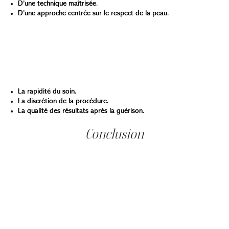
D’une technique maîtrisée.
D’une approche centrée sur le respect de la peau.
La clinique utilise de l’azote liquide appliqué selon des
protocoles éprouvés, afin de cibler les lésions avec
précision tout en préservant la peau environnante.
Les patient·es apprécient particulièrement :
La rapidité du soin.
La discrétion de la procédure.
La qualité des résultats après la guérison.
Conclusion
La cryothérapie est une solution médico-esthétique
simple, précise et sécuritaire pour éliminer plusieurs
types de lésions cutanées bénignes. Grâce à l’action
ciblée de l’azote liquide, elle permet de traiter
efficacement les verrues, les acrochordons, les kératoses
séborrhéiques ou les molluscums, tout en préservant la
peau environnante. Les résultats, visibles en quelques
jours, offrent une amélioration nette de la texture