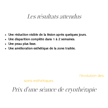
toutes les étapes et répondent à vos questions pour
assurer un traitement sécuritaire.
Les résultats attendus
Les patient·es observent généralement :
Une réduction visible de la lésion après quelques jours.
Une disparition complète dans 1 à 2 semaines.
Une peau plus lisse.
Une amélioration esthétique de la zone traitée.
Certaines lésions, selon leur épaisseur, peuvent
nécessiter un second traitement.
Pour replacer la cryothérapie dans son contexte
historique, un article du blogue revient sur
l’évolution des
soins esthétiques
au fil des années.
Prix d’une séance de cryothérapie
Le prix d’une séance de cryothérapie dépend du type de
lésion et du nombre de zones à traiter. À Clinique Main