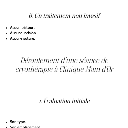
place à une peau neuve. Certain·es patient·es rapportent
une disparition complète en une seule séance.
6. Un traitement non invasif
Aucun bistouri.
Aucune incision.
Aucune suture.
Juste une application localisée d’azote liquide.
Déroulement d’une séance de
cryothérapie à Clinique Main d’Or
Voici comment se déroule un traitement par cryothérapie
dans une clinique médico-esthétique spécialisée comme
Clinique Main d’Or.
1. Évaluation initiale
Une professionnelle analyse la lésion et vérifie :
Son type.
Son emplacement.