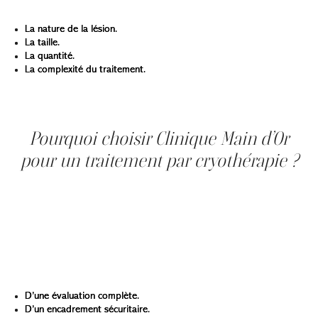
d’Or, le coût varie généralement selon :
La nature de la lésion.
La taille.
La quantité.
La complexité du traitement.
Une évaluation personnalisée est toujours réalisée avant
le soin afin de confirmer le prix exact.
Pourquoi choisir Clinique Main d’Or
pour un traitement par cryothérapie ?
La cryothérapie est un traitement simple, mais elle
nécessite une application précise. Chez Clinique Main
d’Or, chaque séance est effectuée par des
professionnelles expérimentées en soins médico-
esthétiques.
Vous bénéficiez :
D’une évaluation complète.
D’un encadrement sécuritaire.